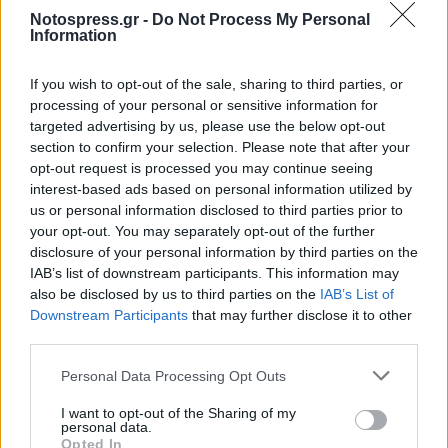
Ακολουθήστε το
notospress.gr
στο Google News και
Notospress.gr -
Do Not Process My Personal
Information
μάθετε πρώτοι
όλες τις ειδήσεις
If you wish to opt-out of the sale, sharing to third parties, or
processing of your personal or sensitive information for
TAGS:
ΚΑΙΡΟΣ
Ο ΚΑΙΡΟΣ ΣΗΜΕΡΑ
ΒΡΟΧΕΣ
METEO
targeted advertising by us, please use the below opt-out
section to confirm your selection. Please note that after your
opt-out request is processed you may continue seeing
interest-based ads based on personal information utilized by
us or personal information disclosed to third parties prior to
your opt-out. You may separately opt-out of the further
disclosure of your personal information by third parties on the
IAB’s list of downstream participants. This information may
also be disclosed by us to third parties on the
IAB’s List of
Downstream Participants
that may further disclose it to other
third parties.
Personal Data Processing Opt Outs
I want to opt-out of the Sharing of my
personal data.
Opted In