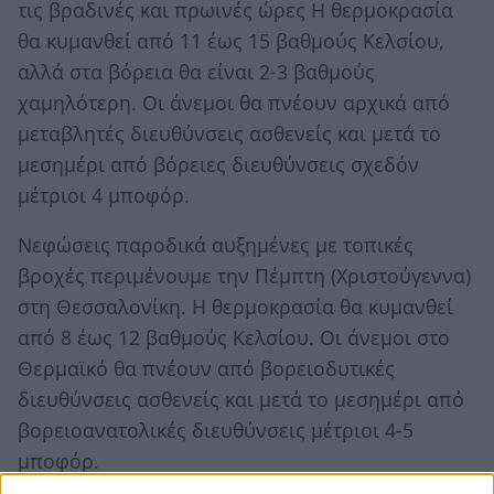
τις βραδινές και πρωινές ώρες Η θερμοκρασία
θα κυμανθεί από 11 έως 15 βαθμούς Κελσίου,
αλλά στα βόρεια θα είναι 2-3 βαθμούς
χαμηλότερη. Οι άνεμοι θα πνέουν αρχικά από
μεταβλητές διευθύνσεις ασθενείς και μετά το
μεσημέρι από βόρειες διευθύνσεις σχεδόν
μέτριοι 4 μποφόρ.
Νεφώσεις παροδικά αυξημένες με τοπικές
βροχές περιμένουμε την Πέμπτη (Χριστούγεννα)
στη Θεσσαλονίκη. Η θερμοκρασία θα κυμανθεί
από 8 έως 12 βαθμούς Κελσίου. Οι άνεμοι στο
Θερμαϊκό θα πνέουν από βορειοδυτικές
διευθύνσεις ασθενείς και μετά το μεσημέρι από
βορειοανατολικές διευθύνσεις μέτριοι 4-5
μποφόρ.