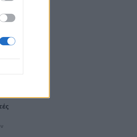
 την
θέατρο
τές
ων