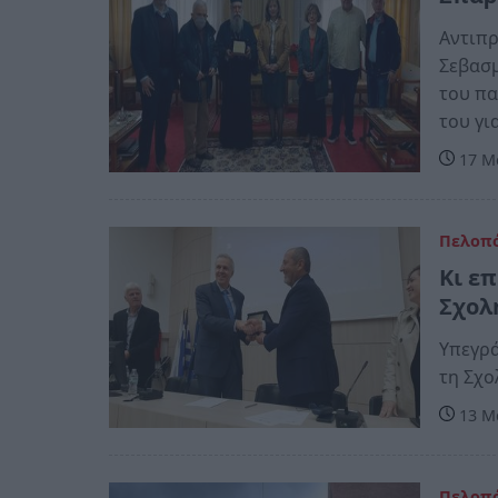
Αντιπρ
Σεβασμ
του πα
του γι
17 Μα
Πελοπ
Κι ε
Σχολ
Υπεγρά
τη Σχο
13 Μα
Πελοπ