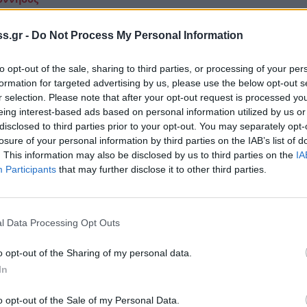
ργασία Επιμελητηρίου Λακωνίας και Σχολής
s.gr -
Do Not Process My Personal Information
κησης του Πανεπιστημίου Πελοποννήσου
αφή Προγραμματικής Συμφωνίας μεταξύ του Επιμελητηρί
to opt-out of the sale, sharing to third parties, or processing of your per
ας και της Σχολής Διοίκησης του Πανεπιστημίου
formation for targeted advertising by us, please use the below opt-out s
r selection. Please note that after your opt-out request is processed y
οννήσου, στη Σπάρτη
eing interest-based ads based on personal information utilized by us or
ϊος 2023 08:47
disclosed to third parties prior to your opt-out. You may separately opt-
losure of your personal information by third parties on the IAB’s list of
. This information may also be disclosed by us to third parties on the
IA
Participants
that may further disclose it to other third parties.
όννησος
ργασία Επιμελητηρίου Λακωνίας και Σχολής
κησης του Πανεπιστημίου Πελοποννήσου
l Data Processing Opt Outs
αφή Προγραμματικής Συμφωνίας μεταξύ του Επιμελητηρί
o opt-out of the Sharing of my personal data.
ας και της Σχολής Διοίκησης του Πανεπιστημίου
In
οννήσου, στη Σπάρτη
ϊος 2023 18:48
o opt-out of the Sale of my Personal Data.