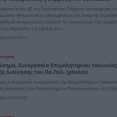
οσωπεία του ΔΣ του Ινστιτούτου Σπάρτης επισκέφτηκε τ
ιώτατο Μητροπολίτη Μονεμβασίας και Σπάρτης, Ευστάθι
ρέδωσε αναμνηστική πλακέτα “σε αναγνώριση της συμβο
α την εδραίωση της Σχολής και…
ϊος 2023 23:11
όννησος
πίσημα, Συνεργασία Επιμελητηρίου Λακωνίας
ής Διοίκησης του Πα.Πελ. (photos)
φη η συμφωνία συνεργασίας του Επιμελητηρίου Λακωνία
λή Διοίκησης του Πανεπιστημίου Πελοποννήσου, στη Σπ
ϊος 2023 07:00
όννησος