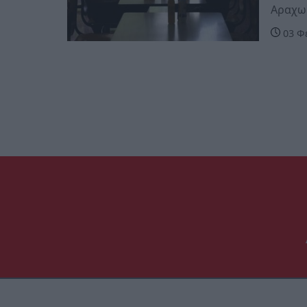
Αραχωβ
03 Φ