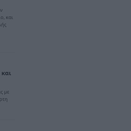
ον
ο, και
λής
 και
ς με
άρτη