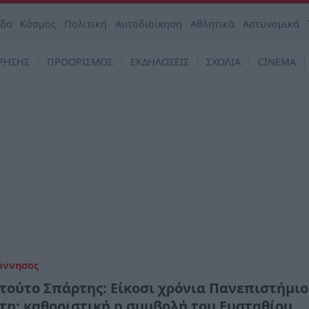
άδα
Κόσμος
Πολιτική
Αυτοδιοίκηση
Αθλητικά
Αστυνομικά
ΡΗΣΗΣ
ΠΡΟΟΡΙΣΜΟΣ
ΕΚΔΗΛΩΣΕΙΣ
ΣΧΟΛΙΑ
CINEMA
όννησος
ιτούτο Σπάρτης: Είκοσι χρόνια Πανεπιστήμιο
τη· καθοριστική η συμβολή του Ευσταθίου