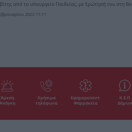
ίτης από το υπουργείο Παιδείας, με Ερώτησή του στη Β
εβρουαρίου 2023 11:11
Άμεση
Χρήσιμα
Εφημερεύοντα
Κ.Ε.Π
Ανάγκη
τηλέφωνα
Φαρμακεία
Δήμων