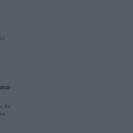
τις
σσια
ας θα
ία.