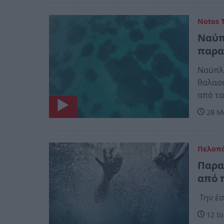
Notos 
Ναύπ
παρα
Ναύπλι
θαλασσ
από τα
28 Μα
Πελοπ
Παρα
από 
Την έ
12 Ιο