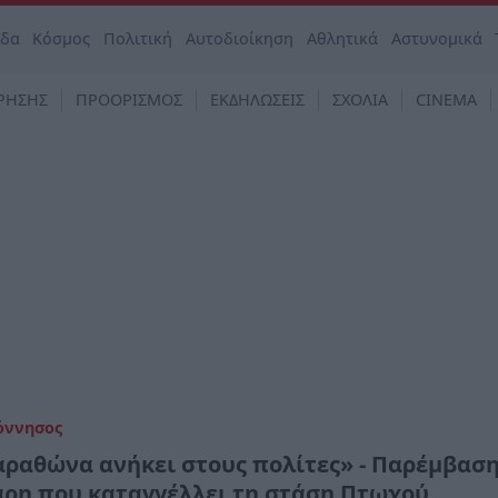
άδα
Κόσμος
Πολιτική
Αυτοδιοίκηση
Αθλητικά
Αστυνομικά
ΡΗΣΗΣ
ΠΡΟΟΡΙΣΜΟΣ
ΕΚΔΗΛΩΣΕΙΣ
ΣΧΟΛΙΑ
CINEMA
όννησος
αραθώνα ανήκει στους πολίτες» - Παρέμβασ
ρη που καταγγέλλει τη στάση Πτωχού