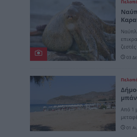
Πελοπ
Ναύπ
Καρα
Ναύπλι
επικρα
ζεστές
03 Δε
Πελοπ
Δήμο
μπάν
Από 1 
μεταφέ
01 Αυ