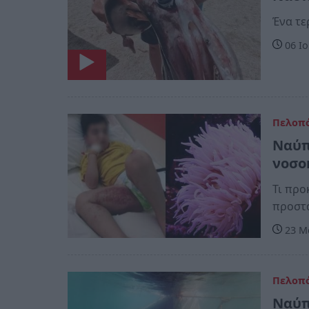
Ένα τε
06 Ιο
Πελοπ
Ναύπ
νοσο
Τι προ
προστ
23 Μα
Πελοπ
Ναύπ