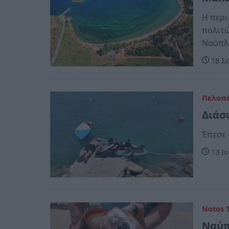
Η περι
πολιτώ
Ναύπλ
18 Σε
Πελοπ
Διάσ
Έπεσε 
13 Ιο
Notos 
Ναύπ