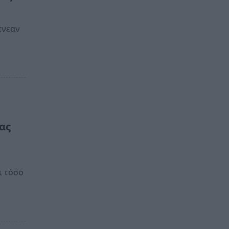
πνεαν
ας
ι τόσο