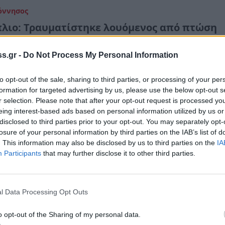
όννησος
λιο: Τραυματίστηκε λουόμενος από πτώση
λης κλάρας δέντρου (photos)
s.gr -
Do Not Process My Personal Information
παραλία της Καραθώνας
γούστου 2023 13:21
to opt-out of the sale, sharing to third parties, or processing of your per
formation for targeted advertising by us, please use the below opt-out s
r selection. Please note that after your opt-out request is processed y
eing interest-based ads based on personal information utilized by us or
ομικά
disclosed to third parties prior to your opt-out. You may separately opt-
losure of your personal information by third parties on the IAB’s list of
λιο: Μοιραίο μπάνιο για 84χρονη στην παρα
. This information may also be disclosed by us to third parties on the
IA
θώνας
Participants
that may further disclose it to other third parties.
ένας πνιγμός στις θάλασσες της Πελοποννήσου
γούστου 2023 13:02
l Data Processing Opt Outs
o opt-out of the Sharing of my personal data.