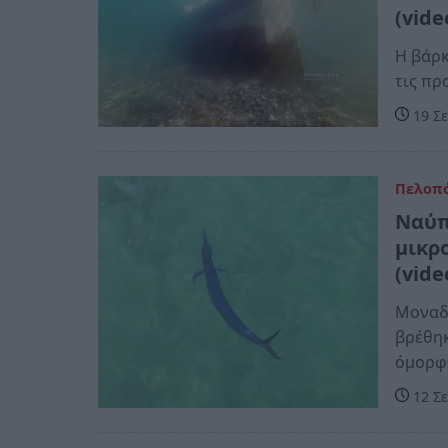
(vide
Η βάρκ
τις πρ
19 Σε
Πελοπ
Ναύπ
μικρ
(vide
Μοναδι
βρέθηκ
όμορφο
12 Σε