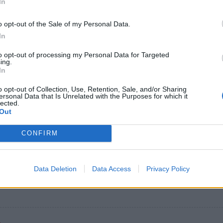
In
όννησος
ραλία της Καραθώνας στο Ναύπλιο, το
o opt-out of the Sale of my Personal Data.
ικονήσι και τα ξεχωριστά ξωκλήσια της
In
να: Η αχανής παραλία με τα τιρκουάζ νερά και τη φυσικ
to opt-out of processing my Personal Data for Targeted
ing.
In
υνίου 2023 10:31
o opt-out of Collection, Use, Retention, Sale, and/or Sharing
ersonal Data that Is Unrelated with the Purposes for which it
lected.
Out
όννησος
πόννησος: 7 νομοί, 7 δυνατές παραλίες
CONFIRM
ευμένες με γαλάζια σημαία για το 2023
ες σημαίες: 2η θέση παγκοσμίως για την Ελλάδα
Data Deletion
Data Access
Privacy Policy
υνίου 2023 08:52