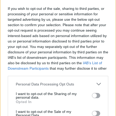
If you wish to opt-out of the sale, sharing to third parties, or
processing of your personal or sensitive information for
targeted advertising by us, please use the below opt-out
section to confirm your selection. Please note that after your
opt-out request is processed you may continue seeing
interest-based ads based on personal information utilized by
us or personal information disclosed to third parties prior to
your opt-out. You may separately opt-out of the further
disclosure of your personal information by third parties on the
IAB’s list of downstream participants. This information may
also be disclosed by us to third parties on the
IAB’s List of
Downstream Participants
that may further disclose it to other
third parties.
Πολιτική
Πλεύρης για μεταναστευτικό: Δραστική
Personal Data Processing Opt Outs
μείωση επιδομάτων και «λιτά» γεύματα
I want to opt-out of the Sharing of my
για όλους τους αλλοδαπούς
personal data.
Opted In
10 Ιουλίου 2025 12:14
I want to opt-out of the Sale of my
Personal Data.