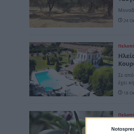
Μοναδι
24 Ο
Πελοπ
Ηλεί
Κουρ
Σε από
έχει κ
18 Ο
Πελοπ
Ιδιο
Notospres
χειρ