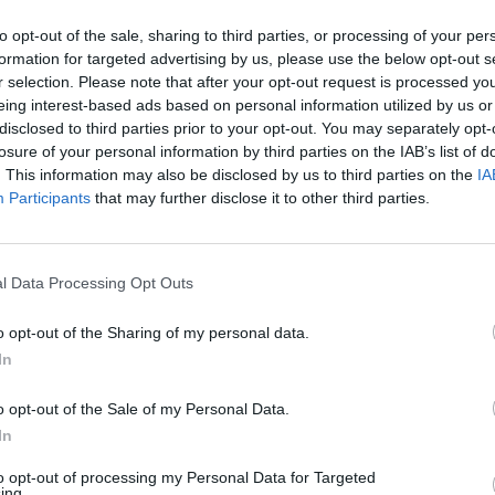
ια
to opt-out of the sale, sharing to third parties, or processing of your per
formation for targeted advertising by us, please use the below opt-out s
νη κατά 50 με 60% είναι η φετινή παραγωγή ελαιόλαδου 
r selection. Please note that after your opt-out request is processed y
eing interest-based ads based on personal information utilized by us or
disclosed to third parties prior to your opt-out. You may separately opt-
νουαρίου 2024 10:40
losure of your personal information by third parties on the IAB’s list of
. This information may also be disclosed by us to third parties on the
IA
Participants
that may further disclose it to other third parties.
μία
 πώληση 80 ξενοδοχεία και τουριστικά
λύματα - Τα 21 σε Αρκαδία και Καλάβρυτα
l Data Processing Opt Outs
λειοψηφία τους οι τουριστικές μονάδες προς πώληση α
o opt-out of the Sharing of my personal data.
ρομεσαίες επιχειρήσεις
In
κεμβρίου 2023 12:22
o opt-out of the Sale of my Personal Data.
In
μία
to opt-out of processing my Personal Data for Targeted
ing.