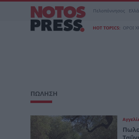
Πελοπόννησος
Ελλ
HOT TOPICS:
ΟΡΟΙ Χ
ΠΩΛΗΣΗ
Αγγελί
Πωλο
Ταΰγ