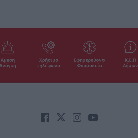
Άμεση
Χρήσιμα
Εφημερεύοντα
Κ.Ε.Π
Ανάγκη
τηλέφωνα
Φαρμακεία
Δήμων
r