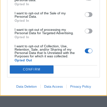
Opted In
I want to opt-out of the Sale of my
Personal Data.
Opted In
I want to opt-out of processing my
Personal Data for Targeted Advertising.
Opted In
I want to opt-out of Collection, Use,
Πελοπόννησος
Retention, Sale, and/or Sharing of my
Personal Data that Is Unrelated with the
Δούκας: Έφθασε για φύλαξη στη Σπάρτη
Purposes for which it was collected.
η συλλογή σπάνιων Βυζαντινών
Opted Out
Αντικειμένων του Δημητρίου Δούκα
CONFIRM
16 Ιουνίου 2023 18:43
Data Deletion
Data Access
Privacy Policy