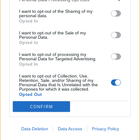
I want to opt-out of the Sharing of my
personal data.
Opted In
I want to opt-out of the Sale of my
Personal Data.
Opted In
I want to opt-out of processing my
Personal Data for Targeted Advertising.
Opted In
I want to opt-out of Collection, Use,
Retention, Sale, and/or Sharing of my
Personal Data that Is Unrelated with the
Purposes for which it was collected.
Opted Out
Ελλάδα
Πρόγραμμα απασχόλησης ανέργων 30+,
CONFIRM
σε 6 περιφέρειες της Ελλάδας
17 Ιανουαρίου 2022 12:57
Data Deletion
Data Access
Privacy Policy