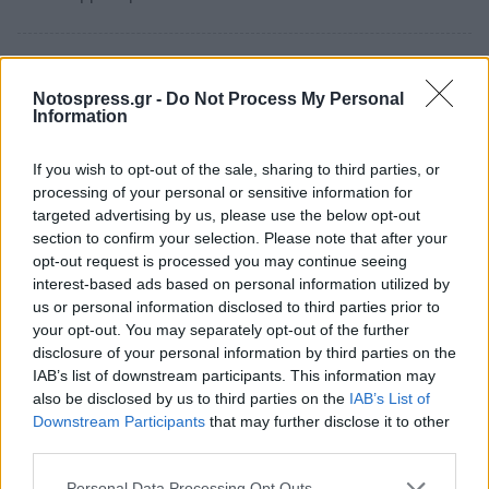
Notospress.gr -
Do Not Process My Personal
Information
If you wish to opt-out of the sale, sharing to third parties, or
processing of your personal or sensitive information for
targeted advertising by us, please use the below opt-out
section to confirm your selection. Please note that after your
opt-out request is processed you may continue seeing
interest-based ads based on personal information utilized by
us or personal information disclosed to third parties prior to
your opt-out. You may separately opt-out of the further
disclosure of your personal information by third parties on the
Ελλάδα
IAB’s list of downstream participants. This information may
ΟΑΕΔ: Πρόγραμμα απασχόλησης ανέργων
also be disclosed by us to third parties on the
IAB’s List of
30+, με έμφαση στις γυναίκες
Downstream Participants
that may further disclose it to other
third parties.
09 Φεβρουαρίου 2022 15:54
Personal Data Processing Opt Outs