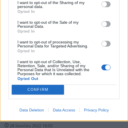
I want to opt-out of the Sharing of my
29 Ιουνίου 2022 17:54
personal data.
Opted In
I want to opt-out of the Sale of my
Personal Data.
Opted In
I want to opt-out of processing my
Personal Data for Targeted Advertising.
Opted In
I want to opt-out of Collection, Use,
Retention, Sale, and/or Sharing of my
Personal Data that Is Unrelated with the
Purposes for which it was collected.
Opted Out
CONFIRM
Υγεία
Κορονοϊός: «Έκρηξη» κρουσμάτων! 1.595
Data Deletion
Data Access
Privacy Policy
νέα στην Πελοπόννησο
28 Ιουνίου 2022 16:05