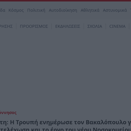
άδα
Κόσμος
Πολιτική
Αυτοδιοίκηση
Αθλητικά
Αστυνομικά
ΡΗΣΗΣ
ΠΡΟΟΡΙΣΜΟΣ
ΕΚΔΗΛΩΣΕΙΣ
ΣΧΟΛΙΑ
CINEMA
όννησος
τη: Η Τρουπή ενημέρωσε τον Βακαλόπουλο γ
στελέχωση και το έργο του νέου Νοσοκομείο