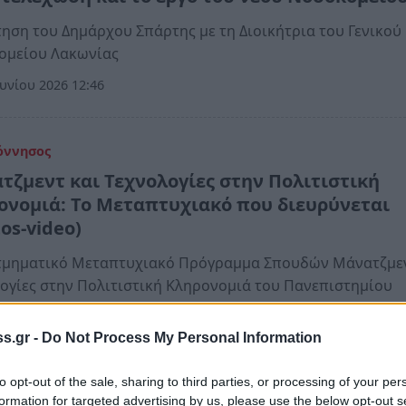
ηση του Δημάρχου Σπάρτης με τη Διοικήτρια του Γενικού
ομείου Λακωνίας
υνίου 2026 12:46
όννησος
τζμεντ και Τεχνολογίες στην Πολιτιστική
ονομιά: Το Μεταπτυχιακό που διευρύνεται
os-video)
ατμηματικό Μεταπτυχιακό Πρόγραμμα Σπουδών Μάνατζμεν
ογίες στην Πολιτιστική Κληρονομιά του Πανεπιστημίου
ννήσου υποδέχθηκε τους νέους φοιτητές του στο ΙΝ.Ε.ΒΥ
Μυστρά
s.gr -
Do Not Process My Personal Information
κτωβρίου 2025 11:49
to opt-out of the sale, sharing to third parties, or processing of your per
formation for targeted advertising by us, please use the below opt-out s