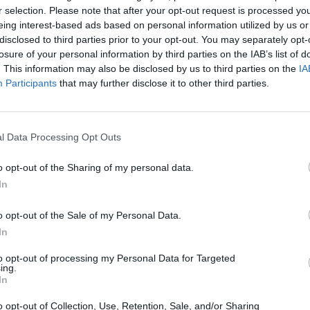
r selection. Please note that after your opt-out request is processed y
όννησος
eing interest-based ads based on personal information utilized by us or
ρεσε τον λόγο από την Τασία Κανελλοπούλο
disclosed to third parties prior to your opt-out. You may separately opt-
o)
losure of your personal information by third parties on the IAB’s list of
. This information may also be disclosed by us to third parties on the
IA
ος σκοτώνει την ουσία», είπε η Τασία Κανελλοπούλου ότα
Participants
that may further disclose it to other third parties.
ος του ΔΣ Σπάρτης της αφαίρεσε τον λόγο ενώ είχε μιλήσ
2 λεπτά απευθυνόμενοι στους φοιτητές…
l Data Processing Opt Outs
εβρουαρίου 2024 12:48
o opt-out of the Sharing of my personal data.
In
όννησος
ίνια της πρώτης έκθεσης ζωγραφικής του
o opt-out of the Sale of my Personal Data.
ενή Πήτερ Κατσίχτη
In
to opt-out of processing my Personal Data for Targeted
κθεση παρευρέθηκαν ο Δήμαρχος Σπάρτης, κ. Μιχαήλ
ing.
πουλος και ο Πρόεδρος του Δημοτικού Συμβουλίου Σπάρτ
In
νος Βρεττάκος
o opt-out of Collection, Use, Retention, Sale, and/or Sharing