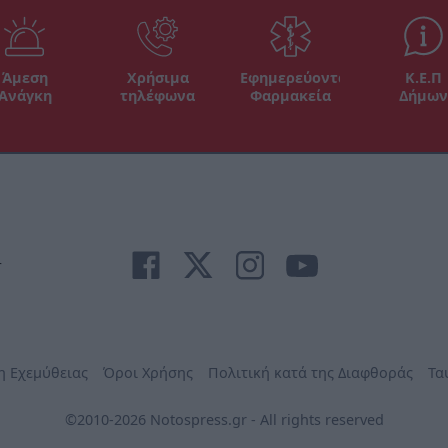
Άμεση
Χρήσιμα
Εφημερεύοντα
Κ.Ε.Π
Ανάγκη
τηλέφωνα
Φαρμακεία
Δήμων
r
η Εχεμύθειας
Όροι Χρήσης
Πολιτική κατά της Διαφθοράς
Τα
©2010-2026 Notospress.gr - All rights reserved