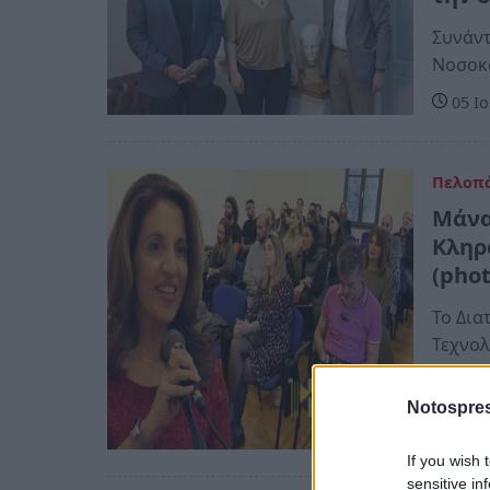
Συνάντ
Νοσοκ
05 Ιο
Πελοπ
Μάνα
Κληρ
(phot
Το Δι
Τεχνολ
Πελοπο
στον 
Notospres
11 Ο
If you wish 
sensitive in