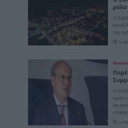
ρόλο
Ο Σύλλ
αποδίδ
της (μ
10 Μα
Οικονο
Παρέ
Συμμ
Ο Σύλλ
προς τ
να κατ
επαγγε
14 Νο