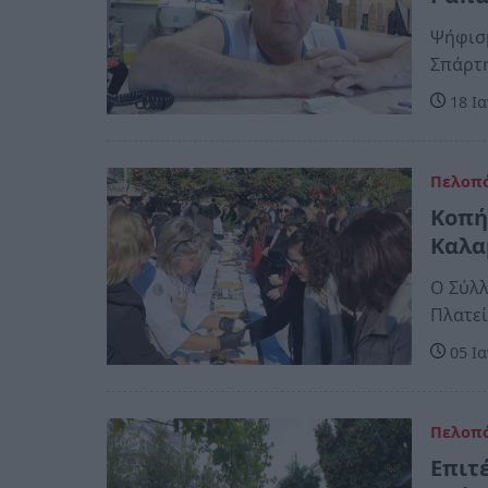
Ψήφισμ
Σπάρτη
18 Ια
Πελοπ
Κοπή
Καλα
Ο Σύλλ
Πλατε
05 Ια
Πελοπ
Επιτ