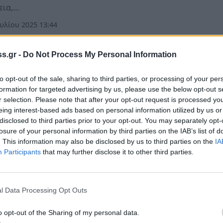
εια,…
υλίου 2025 13:44
s.gr -
Do Not Process My Personal Information
όννησος
τη: Βουβή η εστίαση που πενθεί για τον
to opt-out of the sale, sharing to third parties, or processing of your per
άτη, τον Γιώργο και τον Παναγιώτη
formation for targeted advertising by us, please use the below opt-out s
r selection. Please note that after your opt-out request is processed y
τος φόρος τιμής, αποστολή στεφάνων στις κηδείες των
eing interest-based ads based on personal information utilized by us or
disclosed to third parties prior to your opt-out. You may separately opt-
αμένων παιδιών και αύριο 08-03-2025, χωρίς μουσική στ
losure of your personal information by third parties on the IAB’s list of
τήματά εστίασης
. This information may also be disclosed by us to third parties on the
IA
ρτίου 2025 20:18
Participants
that may further disclose it to other third parties.
μία
l Data Processing Opt Outs
ριβότερος καφές στην Ευρώπη - Εξαπατημέν
o opt-out of the Sharing of my personal data.
ουν οι επιχειρηματίες εστίασης (video)