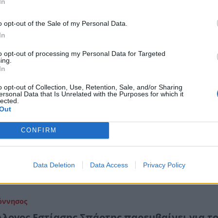
In
υμε εξαπατημένοι από τις εξαγγελίες του πρωθυπουργο
o opt-out of the Sale of my Personal Data.
ρνηση συνεχίζει να στοχοποιεί την εστίαση»
In
πτεμβρίου 2024 08:09
to opt-out of processing my Personal Data for Targeted
ing.
In
όννησος
o opt-out of Collection, Use, Retention, Sale, and/or Sharing
σσηνία ταξίδεψε στην Ελαφόνησο μέσα από 
ersonal Data that Is Unrelated with the Purposes for which it
lected.
& το MESSINIA FORUM
Out
ογος Εστίασης Μεσσηνίας συνεχίζει να «ταξιδεύει» τη
CONFIRM
ία παντού και με σημαία το «MESSINIA FORUM» έχει να
ξει έργο και δράσεις που προσελκύουν το ενδιαφέρον
Data Deletion
Data Access
Privacy Policy
υνίου 2024 10:02
όννησος
λλογος Εστίασης Σπάρτης παρεμβαίνει για τ