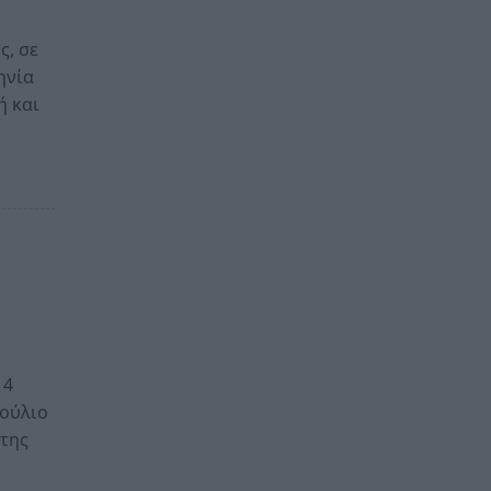
ς, σε
ηνία
ή και
14
βούλιο
ρτης