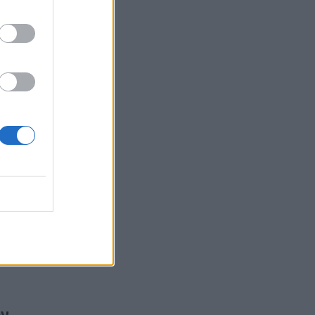
ύ, ενώ
τον
ον