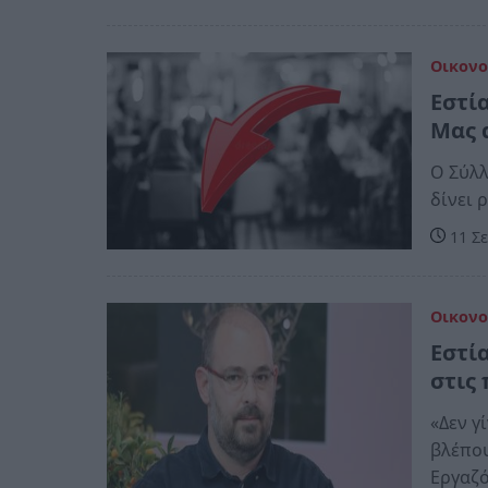
Οικονο
Εστί
Μας 
Ο Σύλλ
δίνε
11 Σε
Οικονο
Εστί
στις
«Δεν γ
βλέπου
Εργαζό