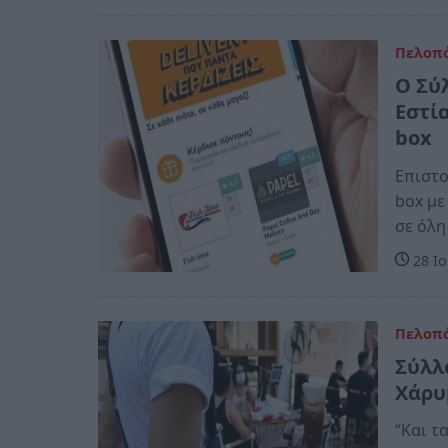
Πελοπ
Ο Σύ
Εστί
b
Επιστο
box με
σε όλη
28 Ιο
Πελοπ
Σύλλ
Χάρυ
“Και τ