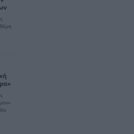
ίων
ης
 θέμα
κή
τρα»
ης
ιμον»
άδα