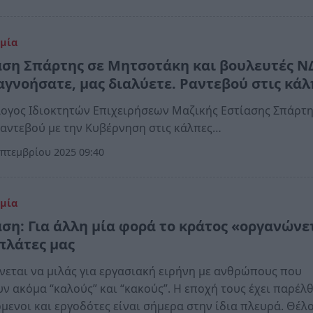
μία
αση Σπάρτης σε Μητσοτάκη και βουλευτές Ν
αγνοήσατε, μας διαλύετε. Ραντεβού στις κάλ
ογος Ιδιοκτητών Επιχειρήσεων Μαζικής Εστίασης Σπάρτ
ι ραντεβού με την Κυβέρνηση στις κάλπες…
πτεμβρίου 2025 09:40
μία
αση: Για άλλη μία φορά το κράτος «οργανώνε
 πλάτες μας
ίνεται να μιλάς για εργασιακή ειρήνη με ανθρώπους που
ν ακόμα “καλούς” και “κακούς”. Η εποχή τους έχει παρέλθ
μενοι και εργοδότες είναι σήμερα στην ίδια πλευρά. Θέλ