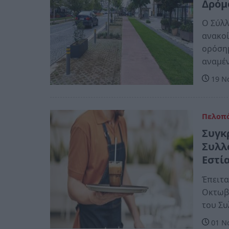
Δρόμ
Ο Σύλλ
ανακοί
ορόσημ
αναμέ
19 Νο
Πελοπ
Συγκ
Συλλ
Εστί
Έπειτα
Οκτωβρ
του Συ
01 Νο