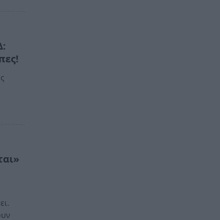
Δ:
πες!
ης
ται»
ει.
ουν