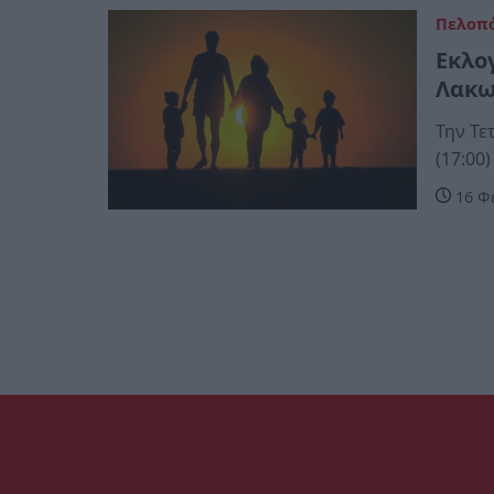
Πελοπ
Εκλο
Λακω
Την Τε
(17:00)
16 Φ