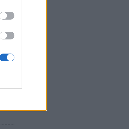
εκνες