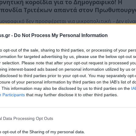
ρνητική κοροϊδία για το Δημογραφικό! Η
πονδία Τριτέκων απαντά στον Πρωθυπουργ
μογραφικό δεν προσφέρεται για μικροπολιτική - Δεν είνα
μα που μπορεί να περιμένει. - Αποτελεί πρώτης
s.gr -
Do Not Process My Personal Information
αιότητας εθνικό, κοινωνικό και οικονομικό ζήτημα»
ϊος 2024 10:38
to opt-out of the sale, sharing to third parties, or processing of your per
formation for targeted advertising by us, please use the below opt-out s
r selection. Please note that after your opt-out request is processed y
όννησος
eing interest-based ads based on personal information utilized by us or
disclosed to third parties prior to your opt-out. You may separately opt-
ράνωσαν τα αιτήματα τους οι Τρίτεκνοι Αχαΐ
losure of your personal information by third parties on the IAB’s list of
στά στο Σύνταγμα
. This information may also be disclosed by us to third parties on the
IA
Participants
that may further disclose it to other third parties.
ΤΕ εξέφρασε τα αιτήματα της που έχουν να κάνουν με το
αφικό και την στήριξη των τρίτεκνων οικογενειών
ρτίου 2024 10:12
l Data Processing Opt Outs
o opt-out of the Sharing of my personal data.