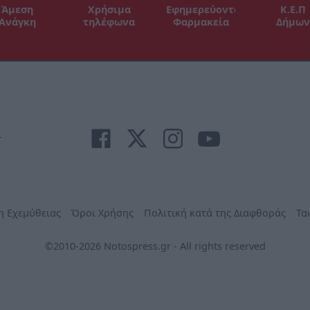
Άμεση
Χρήσιμα
Εφημερεύοντα
Κ.Ε.Π
Ανάγκη
τηλέφωνα
Φαρμακεία
Δήμων
r
η Εχεμύθειας
Όροι Χρήσης
Πολιτική κατά της Διαφθοράς
Τα
©2010-2026 Notospress.gr - All rights reserved