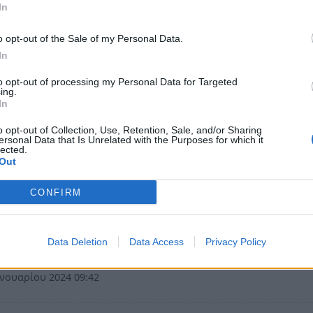
α
In
ύνταγμα οι Τρίτεκνοι της χώρας για το
o opt-out of the Sale of my Personal Data.
γραφικό
In
τυρία για το «ΔΗΜΟΓΡΑΦΙΚΟ» στο Σύνταγμα από τις Τρίτ
to opt-out of processing my Personal Data for Targeted
νειες της χώρας
ing.
In
εβρουαρίου 2024 10:25
o opt-out of Collection, Use, Retention, Sale, and/or Sharing
ersonal Data that Is Unrelated with the Purposes for which it
lected.
Out
α
εκνοι: Ο γάμος ομοφύλων καταργεί την
CONFIRM
ότητα και τη μητρότητα!
το γάμο των ομόφυλων ζευγαριών» λένε οι Τρίτεκνοι της
Data Deletion
Data Access
Privacy Policy
οννήσου σύμφωνα με ενημέρωσή τους στο notospress
νουαρίου 2024 09:42