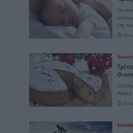
Το υπό
ισονομ
της τρ
14 Αυ
Πελοπ
Τρίτ
Οικο
Ο Σύλλ
Palace
10 Ια
Ελλάδ