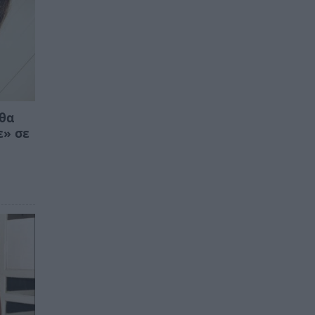
 θα
ε» σε