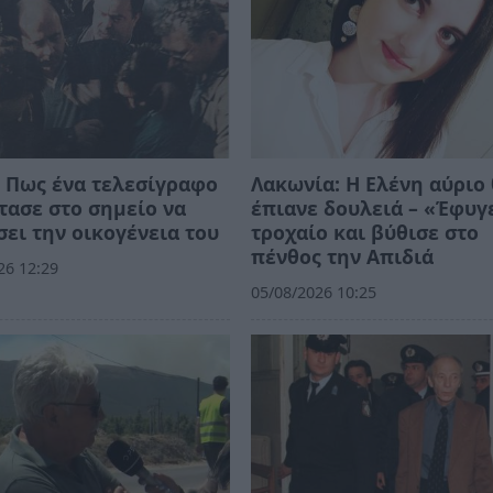
 Πως ένα τελεσίγραφο
Λακωνία: Η Ελένη αύριο
τασε στο σημείο να
έπιανε δουλειά – «Έφυγ
ει την οικογένεια του
τροχαίο και βύθισε στο
πένθος την Απιδιά
26 12:29
05/08/2026 10:25