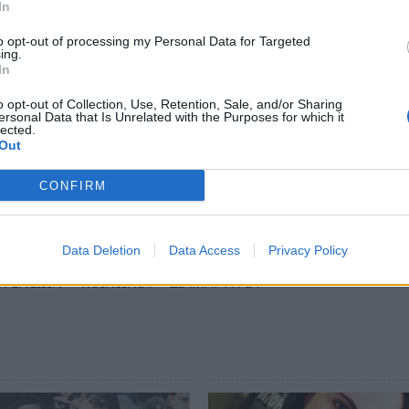
 στέγασης για όλους τους γονείς, και
In
ς οικογένειες με τρία τέκνα και άνω.
to opt-out of processing my Personal Data for Targeted
ing.
ην εγκατάσταση φωτοβολταϊκού,
In
σπίτια των οικογενειών με τρία τέκνα και
o opt-out of Collection, Use, Retention, Sale, and/or Sharing
ersonal Data that Is Unrelated with the Purposes for which it
lected.
 οικογενειών στο νόμο για το μειωμένο
Out
ταφοράς.
CONFIRM
ews και μάθετε πρώτοι
όλες τις ειδήσεις
Data Deletion
Data Access
Privacy Policy
ΟΓΕΝΕΙΩΝ
ΚΟΙΝΩΝΙΑ
ΔΙΑΜΑΡΤΥΡΙΑ