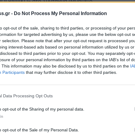
ΔΗΜΟΓΡΑΦΙΚΟ» στο Σύνταγμα (Μνημείο
ν
Τρίτεκνων
Οικογενειών της χώρας είναι να
s.gr -
Do Not Process My Personal Information
ιες.
to opt-out of the sale, sharing to third parties, or processing of your per
αι από την Ομοσπονδία τους είναι:
formation for targeted advertising by us, please use the below opt-out s
r selection. Please note that after your opt-out request is processed y
eing interest-based ads based on personal information utilized by us or
ειών ως πολύτεκνες δια βίου
disclosed to third parties prior to your opt-out. You may separately opt-
στα 100 ευρώ
losure of your personal information by third parties on the IAB’s list of
. This information may also be disclosed by us to third parties on the
IA
οποία κατά επιλογήν δεν θα εργάζεται για
Participants
that may further disclose it to other third parties.
ει ταμείο ανεργίας μέχρι να κλείσει το
l Data Processing Opt Outs
γασίας για γονείς με τρία τέκνα και
o opt-out of the Sharing of my personal data.
σε εργοδότες, για την πρόσληψη μητέρων
In
o opt-out of the Sale of my Personal Data.