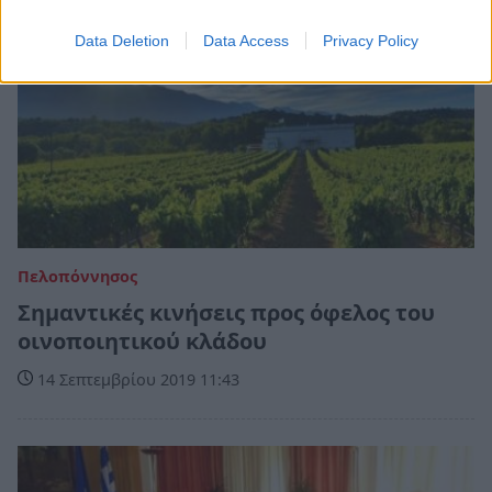
Data Deletion
Data Access
Privacy Policy
Πελοπόννησος
Σημαντικές κινήσεις προς όφελος του
οινοποιητικού κλάδου
14 Σεπτεμβρίου 2019 11:43