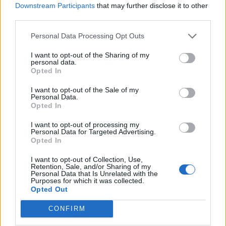
Downstream Participants
that may further disclose it to other
third parties.
Personal Data Processing Opt Outs
I want to opt-out of the Sharing of my
personal data.
Opted In
I want to opt-out of the Sale of my
Personal Data.
Opted In
I want to opt-out of processing my
Personal Data for Targeted Advertising.
Πελοπόννησος
Opted In
Χρηματοδότηση και στην Λακωνία για
I want to opt-out of Collection, Use,
την εξυγίανση του ζωικού κεφαλαίου
Retention, Sale, and/or Sharing of my
Personal Data that Is Unrelated with the
Purposes for which it was collected.
08 Ιανουαρίου 2020 13:08
Opted Out
CONFIRM