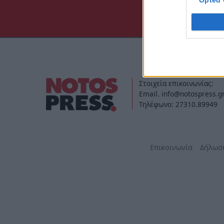
Opted 
Στοιχεία επικοινωνίας:
Email. info@notospress.g
Τηλέφωνο: 27310.89949
Επικοινωνία
Δήλωσ