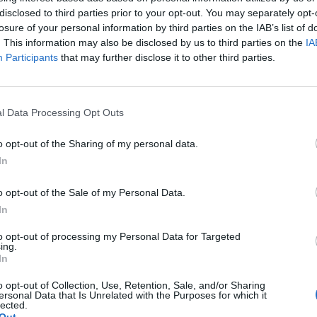
disclosed to third parties prior to your opt-out. You may separately opt-
ηψη του δικηγόρου Χρήστου Ηλιόπουλου ως ειδικού συν
losure of your personal information by third parties on the IAB’s list of
ους προέδρους των Κοινοτήτων των πρώην “Βόρειων Δήμω
. This information may also be disclosed by us to third parties on the
IA
τήθηκε ο Δήμαρχος Σπάρτης
Participants
that may further disclose it to other third parties.
νουαρίου 2023 11:59
l Data Processing Opt Outs
o opt-out of the Sharing of my personal data.
In
o opt-out of the Sale of my Personal Data.
In
to opt-out of processing my Personal Data for Targeted
ing.
In
o opt-out of Collection, Use, Retention, Sale, and/or Sharing
ersonal Data that Is Unrelated with the Purposes for which it
lected.
Άμεση
Χρήσιμα
Εφημερεύοντα
Κ.Ε.Π