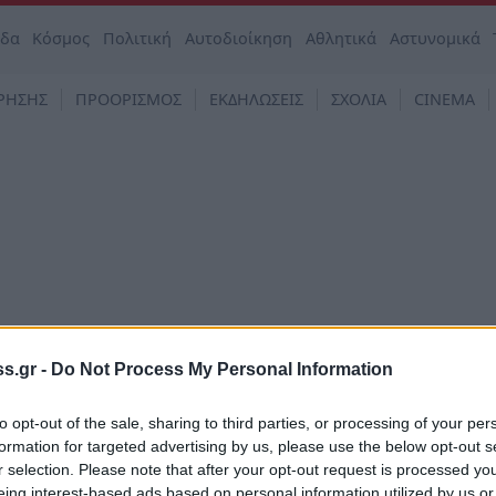
άδα
Κόσμος
Πολιτική
Αυτοδιοίκηση
Αθλητικά
Αστυνομικά
ΡΗΣΗΣ
ΠΡΟΟΡΙΣΜΟΣ
ΕΚΔΗΛΩΣΕΙΣ
ΣΧΟΛΙΑ
CINEMA
s.gr -
Do Not Process My Personal Information
to opt-out of the sale, sharing to third parties, or processing of your per
όννησος
formation for targeted advertising by us, please use the below opt-out s
 ειδικός συνεργάτης στον Δήμο Σπάρτης – Μ
r selection. Please note that after your opt-out request is processed y
 κοινοτάρχες των «Βόρειων Δήμων», ο Δούκα
eing interest-based ads based on personal information utilized by us or