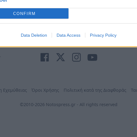
Out
Ανάγκη
τηλέφωνα
Φαρμακεία
Δήμων
CONFIRM
Data Deletion
Data Access
Privacy Policy
r
η Εχεμύθειας
Όροι Χρήσης
Πολιτική κατά της Διαφθοράς
Τα
©2010-2026 Notospress.gr - All rights reserved