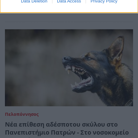
Data Deletion
Data Access
Privacy Policy
03 Απριλίου 2023 12:23
Πελοπόννησος
Νέα επίθεση αδέσποτου σκύλου στο
Πανεπιστήμιο Πατρών - Στο νοσοκομείο