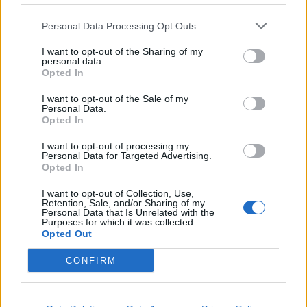
08 Φεβρουαρίου 2024 06:12
Personal Data Processing Opt Outs
I want to opt-out of the Sharing of my
personal data.
Opted In
I want to opt-out of the Sale of my
Personal Data.
Opted In
I want to opt-out of processing my
Personal Data for Targeted Advertising.
Opted In
I want to opt-out of Collection, Use,
Retention, Sale, and/or Sharing of my
Personal Data that Is Unrelated with the
Purposes for which it was collected.
Πελοπόννησος
Opted Out
Πάτρα: Αγρια ομοφοβική επίθεση στο
CONFIRM
Πανεπιστήμιο – Ξυλοκόπησαν και
πέταξαν μπογιές σε ομοφυλόφιλο
φοιτητή