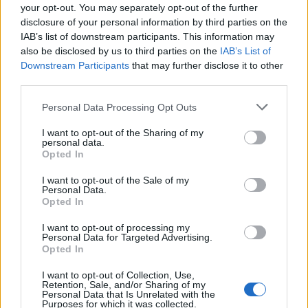
your opt-out. You may separately opt-out of the further
«Φέτος, γιορτάζουμε τα 175 χρόνια των ελβετικών
disclosure of your personal information by third parties on the
σιδηροδρόμων. Με αυτήν την απόπειρα παγκόσμιου
IAB’s list of downstream participants. This information may
also be disclosed by us to third parties on the
IAB’s List of
ρεκόρ, η RhB και οι συνεργάτες της θέλησαν να
Downstream Participants
that may further disclose it to other
παίξουν τον ρόλο τους στην επίτευξη ενός
third parties.
πρωτοποριακού άθλου δεν έχει ξαναγίνει»
τόνισε ο
Personal Data Processing Opt Outs
επικεφαλής οδηγός Andreas Kramer.
I want to opt-out of the Sharing of my
personal data.
Δικαιολογημένα λοιπόν, οι Ελβετοί κατέχουν
Opted In
πλέον το ρεκόρ του μακρύτερου τρένου, καθώς
I want to opt-out of the Sale of my
είναι και οι πιο «φανατικοί» χρήστες του
Personal Data.
Opted In
συγκεκριμένου μέσου.
I want to opt-out of processing my
Ακολουθήστε το
notospress.gr
στο Google News και
Personal Data for Targeted Advertising.
Opted In
μάθετε πρώτοι
όλες τις ειδήσεις
I want to opt-out of Collection, Use,
Retention, Sale, and/or Sharing of my
Personal Data that Is Unrelated with the
Purposes for which it was collected.