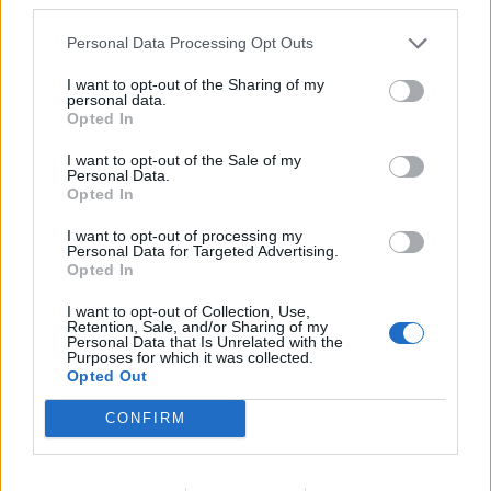
Τι προβάλλουν τα Cinema σε επτά πόλεις της
Personal Data Processing Opt Outs
Πελοποννήσου
I want to opt-out of the Sharing of my
06/08/2026 15:12
personal data.
Opted In
I want to opt-out of the Sale of my
Personal Data.
Opted In
I want to opt-out of processing my
Personal Data for Targeted Advertising.
Opted In
I want to opt-out of Collection, Use,
Retention, Sale, and/or Sharing of my
Personal Data that Is Unrelated with the
Purposes for which it was collected.
Opted Out
CONFIRM
Σπάρτη: Σε εξέλιξη οι εργασίες συντήρησης
στα σχολεία ενόψει της νέας σχολικής χρονιάς