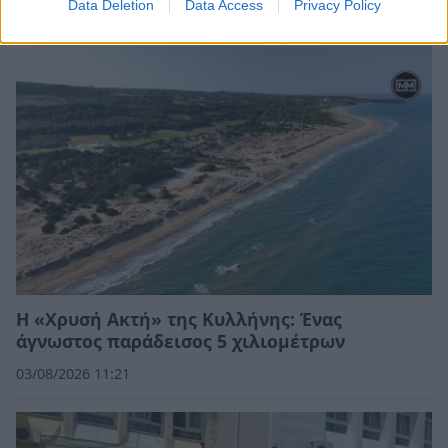
Data Deletion
Data Access
Privacy Policy
03/08/2026 19:09
Η «Χρυσή Ακτή» της Κυλλήνης: Ένας
άγνωστος παράδεισος 5 χιλιομέτρων
03/08/2026 11:21