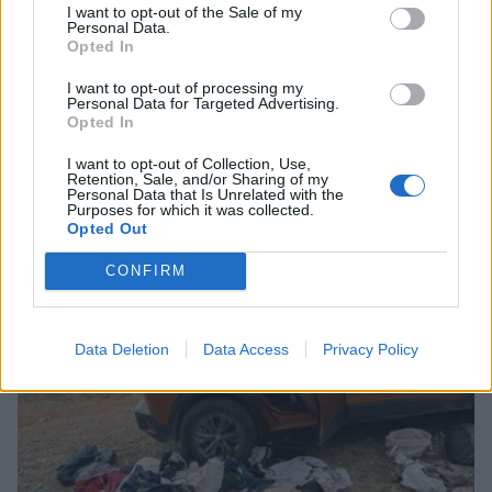
I want to opt-out of the Sale of my
Personal Data.
Opted In
I want to opt-out of processing my
Personal Data for Targeted Advertising.
Opted In
I want to opt-out of Collection, Use,
Γαργαλιάνοι: Τον έπιασαν επ' αυτοφώρω μέσα
Retention, Sale, and/or Sharing of my
Personal Data that Is Unrelated with the
σε σπίτι που είχε διαρρήξει
Purposes for which it was collected.
Opted Out
29/07/2026 10:26
CONFIRM
Data Deletion
Data Access
Privacy Policy