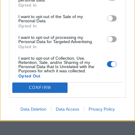
Opted In
Το Χονγκ Κονγκ έχει αναφέρει λίγα κρούσματα
I want to opt-out of the Sale of my
του ιού HMPV.
Personal Data.
Opted In
Γειτονικές χώρες όπως η Καμπότζη και η Ταϊβάν
I want to opt-out of processing my
παρακολουθούν στενά την κατάσταση.
Personal Data for Targeted Advertising.
Opted In
Το Τμήμα Ελέγχου Μεταδοτικών Ασθενειών της
I want to opt-out of Collection, Use,
Καμπότζης έχει εκδώσει προειδοποιήσεις για
Retention, Sale, and/or Sharing of my
Personal Data that Is Unrelated with the
τον HMPV, σημειώνοντας την ομοιότητά του με
Purposes for which it was collected.
Opted Out
τον ιό Covid-19 και τη γρίπη.
CONFIRM
Data Deletion
Data Access
Privacy Policy