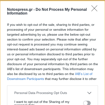
Η έξαρση των κρουσμάτων συμπίπτει με τον
ψυχρότερο καιρό και την αυξημένη
Notospress.gr -
Do Not Process My Personal
Information
δραστηριότητα σε εσωτερικούς χώρους,
συνθήκες που συνήθως ευνοούν την εξάπλωση
If you wish to opt-out of the sale, sharing to third parties, or
των αναπνευστικών ιών. Οι υγειονομικοί
processing of your personal or sensitive information for
targeted advertising by us, please use the below opt-out
αξιωματούχοι τονίζουν ότι αυτή η έξαρση
section to confirm your selection. Please note that after your
συνάδει με τις εποχικές τάσεις.
opt-out request is processed you may continue seeing
interest-based ads based on personal information utilized by
Ο Παγκόσμιος Οργανισμός Υγείας (ΠΟΥ) δεν έχει
us or personal information disclosed to third parties prior to
your opt-out. You may separately opt-out of the further
επισημάνει την κατάσταση ως παγκόσμια
disclosure of your personal information by third parties on the
κατάσταση έκτακτης ανάγκης για την υγεία, αλλά
IAB’s list of downstream participants. This information may
η αύξηση των κρουσμάτων ώθησε τις αρχές να
also be disclosed by us to third parties on the
IAB’s List of
Downstream Participants
that may further disclose it to other
ενισχύσουν τα συστήματα παρακολούθησης.
third parties.
Μπορεί ο ιός HMPV να εξαπλωθεί σε
Personal Data Processing Opt Outs
άλλες χώρες;
I want to opt-out of the Sharing of my
personal data.