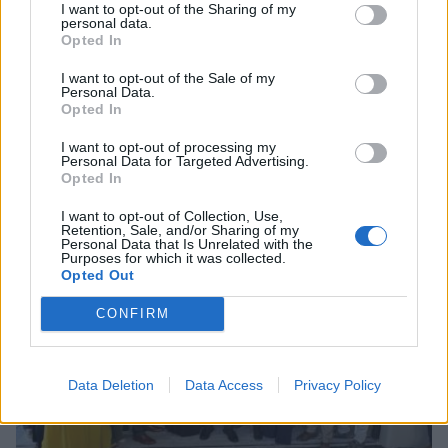
I want to opt-out of the Sharing of my
personal data.
Opted In
Υγεία
Σπάρτη: Ενημερωτική εκδήλωση για την
I want to opt-out of the Sale of my
Personal Data.
υγεία της καρδιάς και του εγκεφάλου
Opted In
στους Σουστιάνους
I want to opt-out of processing my
Personal Data for Targeted Advertising.
08 Ιουλίου 2026 12:52
Opted In
I want to opt-out of Collection, Use,
Retention, Sale, and/or Sharing of my
Personal Data that Is Unrelated with the
Purposes for which it was collected.
Opted Out
CONFIRM
Data Deletion
Data Access
Privacy Policy