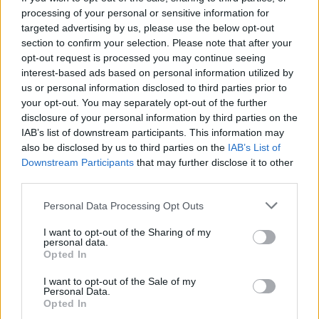
processing of your personal or sensitive information for
η κατάθλιψη και το άγχος στοιχίζουν στην
targeted advertising by us, please use the below opt-out
παγκόσμια οικονομία 1 τρισεκατομμύριο
section to confirm your selection. Please note that after your
δολάρια ετησίως.
opt-out request is processed you may continue seeing
interest-based ads based on personal information utilized by
Πηγή: ΑΠΕ
us or personal information disclosed to third parties prior to
your opt-out. You may separately opt-out of the further
disclosure of your personal information by third parties on the
Ακολουθήστε το
notospress.gr
στο Google News και
IAB’s list of downstream participants. This information may
μάθετε πρώτοι
όλες τις ειδήσεις
also be disclosed by us to third parties on the
IAB’s List of
Downstream Participants
that may further disclose it to other
third parties.
TAGS:
ΑΥΤΟΚΤΟΝΙΑ
Personal Data Processing Opt Outs
ΠΑΓΚΟΣΜΙΟΣ ΟΡΓΑΝΙΣΜΟΣ ΥΓΕΙΑΣ
ΥΓΙΕΙΝΗ
I want to opt-out of the Sharing of my
personal data.
ΕΠΟΜΕΝΗ ΗΜΕΡΑ
Opted In
I want to opt-out of the Sale of my
Personal Data.
Opted In