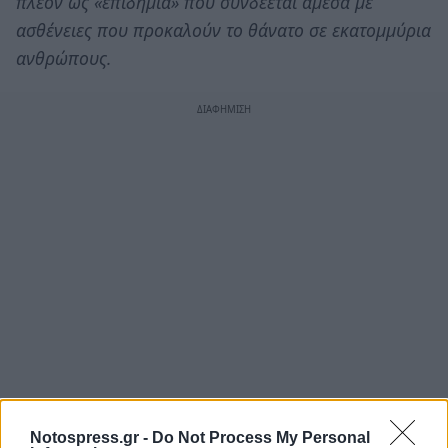
πλέον ως «επιδημία» που συνδέεται άμεσα με
ασθένειες που προκαλούν το θάνατο σε εκατομμύρια
ανθρώπους.
Notospress.gr -
Do Not Process My Personal