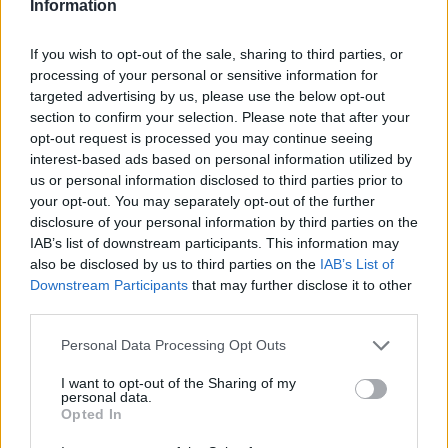
Information
If you wish to opt-out of the sale, sharing to third parties, or
processing of your personal or sensitive information for
targeted advertising by us, please use the below opt-out
section to confirm your selection. Please note that after your
opt-out request is processed you may continue seeing
interest-based ads based on personal information utilized by
us or personal information disclosed to third parties prior to
your opt-out. You may separately opt-out of the further
disclosure of your personal information by third parties on the
IAB’s list of downstream participants. This information may
also be disclosed by us to third parties on the
IAB’s List of
Downstream Participants
that may further disclose it to other
third parties.
Το κάπνισμα πλήττει σχεδόν όλα τα όργανα του
Personal Data Processing Opt Outs
σώματος, προκαλώντας πολλές αρρώστιες και
I want to opt-out of the Sharing of my
personal data.
βλάπτοντας την υγεία γενικότερα. Ωστόσο, η
Opted In
διακοπή του καπνίσματος έχει τόσο άμεσα όσο και