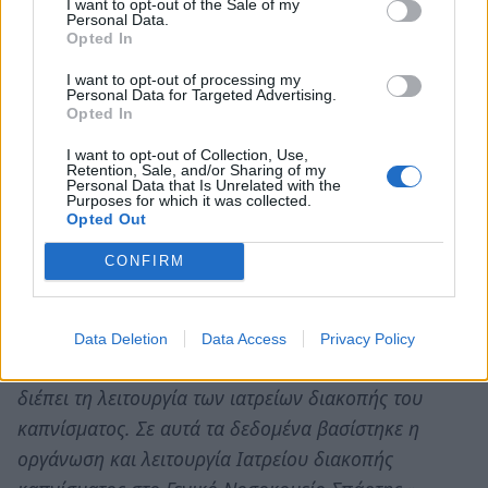
I want to opt-out of the Sale of my
μακροχρόνια οφέλη, μειώνοντας τον κίνδυνο
Personal Data.
Opted In
εμφάνισης νόσων και βελτιώνοντας την υγεία
γενικότερα. Η διακοπή βέβαια του καπνίσματος δεν
I want to opt-out of processing my
Personal Data for Targeted Advertising.
είναι εύκολη υπόθεση. Έχει διαπιστωθεί ότι μόνο
Opted In
πέντε στους εκατό καπνιστές κόβουν το τσιγάρο
I want to opt-out of Collection, Use,
χωρίς βοήθεια. Οι καπνιστές έχουν μεγαλύτερες
Retention, Sale, and/or Sharing of my
Personal Data that Is Unrelated with the
πιθανότητες να διακόψουν το κάπνισμα όταν
Purposes for which it was collected.
Opted Out
γνωρίζουν τις δυσκολίες που πρόκειται ν’
αντιμετωπίσουν και τους τρόπους για να τις
CONFIRM
παρακάμψουν
Η συνολική προσέγγιση του προβλήματος της
Data Deletion
Data Access
Privacy Policy
απεξάρτησης από το τσιγάρο είναι η φιλοσοφία που
διέπει τη λειτουργία των ιατρείων διακοπής του
καπνίσματος. Σε αυτά τα δεδομένα βασίστηκε η
οργάνωση και λειτουργία Ιατρείου διακοπής