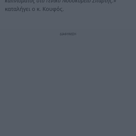
καπνίσματος στο Γενικό Νοσοκομείο Σπάρτης.»
καταλήγει ο κ. Κουφός.