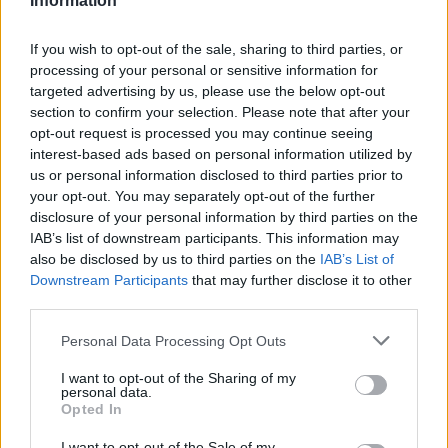
Πρόεδρος του Εμπορικού Συλλόγου Σπάρτης κ.
Information
Γεωργανές, ο Πρόεδρος της Ομοσπονδίας
If you wish to opt-out of the sale, sharing to third parties, or
Επαγγελματοβιοτεχνών Ν.Λακωνίας κ.
processing of your personal or sensitive information for
Δημητρόπουλος, ο Πρόεδρος του Νομαρχιακού
targeted advertising by us, please use the below opt-out
τμήματος της ΑΔΕΔΥ κ.Νικολακάκος, ο Πρόεδρος
section to confirm your selection. Please note that after your
opt-out request is processed you may continue seeing
της ΟΛΜΕ Λακωνίας κ.Κουμουνδούρος και ο
interest-based ads based on personal information utilized by
Πρόεδρος του Εργατικού Κέντρου Σπάρτης κ.
us or personal information disclosed to third parties prior to
Μηνακάκης.
your opt-out. You may separately opt-out of the further
disclosure of your personal information by third parties on the
IAB’s list of downstream participants. This information may
«Γιατροί, νοσηλευτές και εργαζόμενοι στο
also be disclosed by us to third parties on the
IAB’s List of
Εθνικό Σύστημα Υγείας κάνουν μια συνεχή
Downstream Participants
that may further disclose it to other
προσπάθεια μέσω της ενημέρωσης ,να
third parties.
ευαισθητοποιήσουν την τοπική κοινωνία
Personal Data Processing Opt Outs
προκειμένου μέσω μιας μαζικής κινητοποίησης
I want to opt-out of the Sharing of my
διασωθούν τα νοσοκομεία του νομού
personal data.
παρέχοντας αξιόπιστες υπηρεσίες υγείας»,
Opted In
τονίζουν γιατροί, νοσηλευτές και εργαζόμενοι
I want to opt-out of the Sale of my