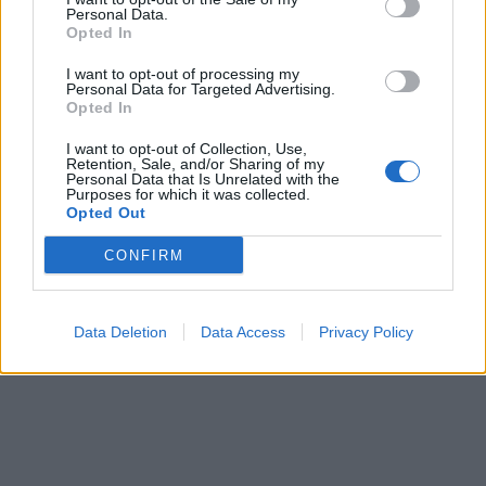
Personal Data.
στο ΕΣΥ νομού Λακωνίας.
Opted In
I want to opt-out of processing my
Personal Data for Targeted Advertising.
Opted In
I want to opt-out of Collection, Use,
Retention, Sale, and/or Sharing of my
Personal Data that Is Unrelated with the
Purposes for which it was collected.
Opted Out
CONFIRM
Data Deletion
Data Access
Privacy Policy