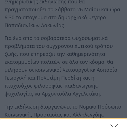
ενημερωτικής εκδήλωσης που θα
πραγματοποιηθεί το Σάββατο 26 Μαΐου και ώρα
6.30 το απόγευμα στο δημαρχιακό μέγαρο
Παπαδιανίκων Λακωνίας.
Για ένα από τα σοβαρότερα ψυχοσωματικά
προβλήματα του σύγχρονου Δυτικού τρόπου
ζωής, που επηρεάζει την καθημερινότητα
εκατομμυρίων πολιτών σε όλο τον κόσμο, θα
μιλήσουν οι κοινωνικοί λειτουργοί κκ Ασπασία
Γεωργιλή και Πολυτίμη Περδίκη και η
πτυχιούχος φιλοσοφίας-παιδαγωγικής-
ψυχολογίας κα Αρχοντούλα Αγγελετάκη.
Την εκδήλωση διοργανώνει το Νομικό Πρόσωπο
Κοινωνικής Προστασίας και Αλληλεγγύης
Πολιτισμού και Αθλητισμού του Δήμου