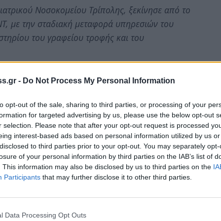
ιατρικού Νοσοκομείου Τρίπολης, ξεκίνησε από το
ΝΤ, με την σταδιακή μεταφορά υπηρεσιών του
στηρίου του γραφείου τροφής και του
παλλήλων στο Γενικό Νοσοκομείο, αλλά και
γνώμη της Τομεάρχου Νοσηλευτικής Υπηρεσίας
s.gr -
Do Not Process My Personal Information
 από το νόμο 4052/2012.
to opt-out of the sale, sharing to third parties, or processing of your per
formation for targeted advertising by us, please use the below opt-out s
ιατρών απαξιώθηκε η λειτουργία των κλινικών
r selection. Please note that after your opt-out request is processed y
ρεβατιών, ως τμήματα ενδιάμεσης νοσηλείας που
eing interest-based ads based on personal information utilized by us or
disclosed to third parties prior to your opt-out. You may separately opt-
ολικά νεοχρονίων ασθενών. Αποτέλεσμα αυτού
losure of your personal information by third parties on the IAB’s list of
ωγών με όλα τα περιστατικά (εκούσιες και
. This information may also be disclosed by us to third parties on the
IA
ς κλίνες (ράντζα), παρόλο που έμεναν κενές οι
Participants
that may further disclose it to other third parties.
 τονίσουμε την ολιγωρία του Υπουργείου Υγείας
καλοκαίρι δεν προχώρησε σε κανένα διορισμό,
l Data Processing Opt Outs
ύ προσωπικού, με αποτέλεσμα οι 3 ειδικευμένοι