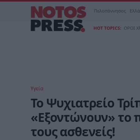
Πελοπόννησος
Ελλ
HOT TOPICS:
ΟΡΟΙ Χ
Υγεία
Το Ψυχιατρείο Τρί
«Εξοντώνουν» το 
τους ασθενείς!