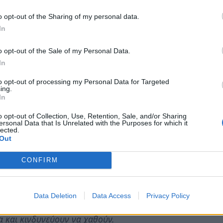
 εισαγωγών».
o opt-out of the Sharing of my personal data.
In
εδρος Παπακώστας καταγγέλλουν:
υξήθηκαν σε μεγάλο βαθμό με την πρόωρη
o opt-out of the Sale of my Personal Data.
In
Αποτέλεσμα να μην επαρκούν οι υπόλοιποι για
ώνων και των οικοτροφείων. Συχνό είναι το
to opt-out of processing my Personal Data for Targeted
ing.
νο βάρδια με ότι κινδύνους αυτό συνεπάγεται.
In
το προσωπικό λίγες ημέρες από την κανονική του
o opt-out of Collection, Use, Retention, Sale, and/or Sharing
ουν πολλές εβδομάδες χωρίς ρεπό και τη
ersonal Data that Is Unrelated with the Purposes for which it
lected.
. Έτσι συνολικά οφείλονται περίπου 8000 ρεπό
Out
CONFIRM
 την Νοσηλευτική Υπηρεσία μια (αντίθετη
η να δοθούν έως 10 ημέρες άδεια στο
Data Deletion
Data Access
Privacy Policy
, ενώ ο μέσος όρος των οφειλόμενων ανά
 και κινδυνεύουν να χαθούν.