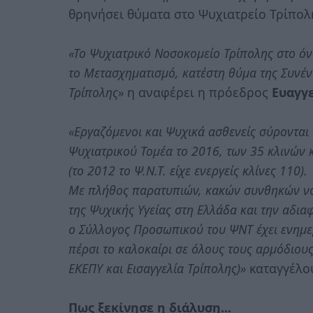
θρηνήσει θύματα στο Ψυχιατρείο Τρίπολ
«Το Ψυχιατρικό Νοσοκομείο Τρίπολης στο ό
το Μετασχηματισμό, κατέστη θύμα της Συνέ
Τρίπολης»
η αναφέρει η πρόεδρος
Ευαγγ
«Εργαζόμενοι και Ψυχικά ασθενείς σύροντα
Ψυχιατρικού Τομέα το 2016, των 35 κλινών κ
(το 2012 το Ψ.Ν.Τ. είχε ενεργείς κλίνες 110).
Με πλήθος παρατυπιών, κακών συνθηκών νο
της Ψυχικής Υγείας στη Ελλάδα και την αδια
ο Σύλλογος Προσωπικού του ΨΝΤ έχει ενημε
πέρσι το καλοκαίρι σε όλους τους αρμόδιους
ΕΚΕΠΥ και Εισαγγελία Τρίπολης)»
καταγγέλου
Πως ξεκίνησε η διάλυση…