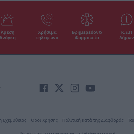
Άμεση
Χρήσιμα
Εφημερεύοντα
Κ.Ε.Π
Ανάγκη
τηλέφωνα
Φαρμακεία
Δήμων
r
η Εχεμύθειας
Όροι Χρήσης
Πολιτική κατά της Διαφθοράς
Τα