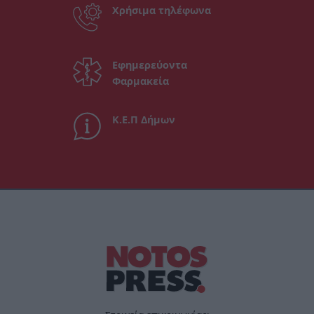
Χρήσιμα τηλέφωνα
Εφημερεύοντα
Φαρμακεία
Κ.Ε.Π Δήμων