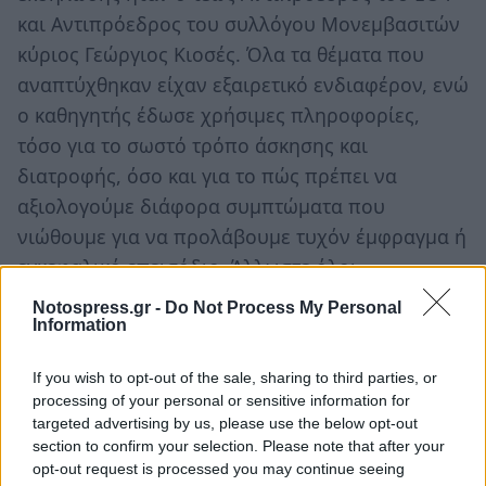
και Αντιπρόεδρος του συλλόγου Μονεμβασιτών
κύριος Γεώργιος Κιοσές. Όλα τα θέματα που
αναπτύχθηκαν είχαν εξαιρετικό ενδιαφέρον, ενώ
ο καθηγητής έδωσε χρήσιμες πληροφορίες,
τόσο για το σωστό τρόπο άσκησης και
διατροφής, όσο και για το πώς πρέπει να
αξιολογούμε διάφορα συμπτώματα που
νιώθουμε για να προλάβουμε τυχόν έμφραγμα ή
εγκεφαλικό επεισόδιο. Άλλωστε όλοι
γνωρίζουμε ότι το προλαμβάνειν είναι
Notospress.gr -
Do Not Process My Personal
προτιμότερο του θεραπεύειν.
Information
Στην εκδήλωση παρέστησαν ο Δήμαρχος
If you wish to opt-out of the sale, sharing to third parties, or
processing of your personal or sensitive information for
Μονεμβασίας Ηρακλής Τριχείλης, ο Βουλευτής
targeted advertising by us, please use the below opt-out
Αποστολάκος Γρηγόριος και οι Αντιδήμαρχοι
section to confirm your selection. Please note that after your
Βουνελάκης Γιώργος, Κολλιάκος Ιωάννης και
opt-out request is processed you may continue seeing