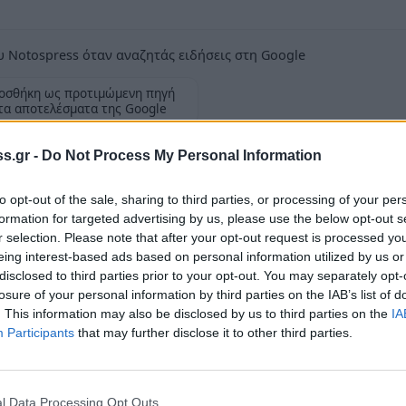
 Notospress όταν αναζητάς ειδήσεις στη Google
οσθήκη ως προτιμώμενη πηγή
τα αποτελέσματα της Google
s.gr -
Do Not Process My Personal Information
to opt-out of the sale, sharing to third parties, or processing of your per
formation for targeted advertising by us, please use the below opt-out s
 Φεβρουαρίου 2016 το οδοιπορικό του
r selection. Please note that after your opt-out request is processed y
eing interest-based ads based on personal information utilized by us or
ηπτικής ιατρικής του οργανισμού «Χαμόγελο
disclosed to third parties prior to your opt-out. You may separately opt-
losure of your personal information by third parties on the IAB’s list of
. This information may also be disclosed by us to third parties on the
IA
νής του «Ιπποκράτη» πραγματοποιήθηκαν 528
Participants
that may further disclose it to other third parties.
 μαθητές της Πρωτοβάθμιας Εκπαίδευσης
ό την Σκάλα, το Βλαχιώτη, το Έλος, τον
l Data Processing Opt Outs