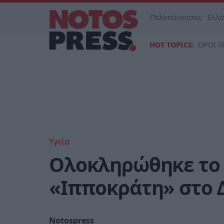
Πελοπόννησος
Ελλ
HOT TOPICS:
ΟΡΟΙ Χ
Υγεία
Ολοκληρώθηκε το 
«Ιπποκράτη» στο 
Notospress