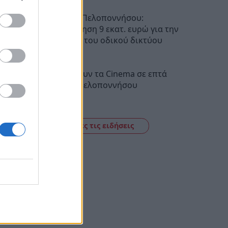
Περιφέρεια Πελοποννήσου:
Χρηματοδότηση 9 εκατ. ευρώ για την
αναβάθμιση του οδικού δικτύου
18:47
Τι προβάλλουν τα Cinema σε επτά
πόλεις της Πελοποννήσου
15:12
Δείτε όλες τις ειδήσεις