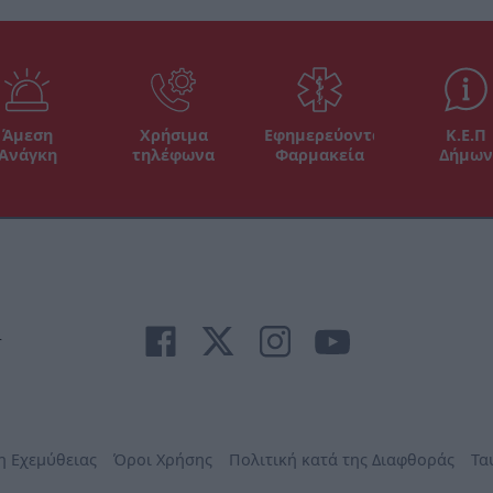
Άμεση
Χρήσιμα
Εφημερεύοντα
Κ.Ε.Π
Ανάγκη
τηλέφωνα
Φαρμακεία
Δήμων
r
η Εχεμύθειας
Όροι Χρήσης
Πολιτική κατά της Διαφθοράς
Τα