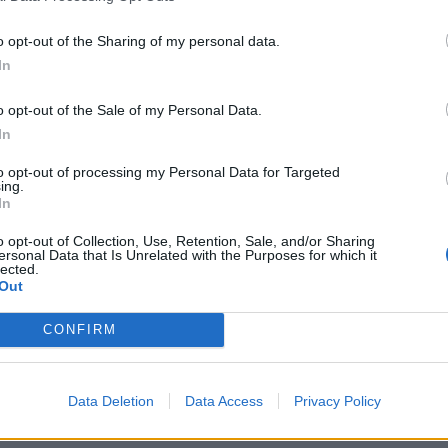
ά, τα Νιάτα κ.ά. Η δράση συνδιοργανώθηκε
α και τον Σύλλογο Εκπαιδευτικών Π.Ε.
o opt-out of the Sharing of my personal data.
In
 εθελοντές γιατροί κ.κ. Δημήτρης Κόκκινος,
o opt-out of the Sale of my Personal Data.
, Δημήτρη Πόκα, Γεώργιο Μπουφίδη,
In
ωάννη Κοντοράβδη, Ελένη Ντέντε, καθώς και
to opt-out of processing my Personal Data for Targeted
ονείς που εθελοντικά συνέδραμαν το έργο
ing.
In
γος Γονέων του 1ου Δημοτικού Σχολείου
που συνέβαλε αποφασιστικά στην επιτυχή
o opt-out of Collection, Use, Retention, Sale, and/or Sharing
ersonal Data that Is Unrelated with the Purposes for which it
lected.
Out
κωνικής εύχονται να πραγματοποιηθούν
CONFIRM
τικής ιατρικής με στόχο την προάσπιση και
ιδιών.
Data Deletion
Data Access
Privacy Policy