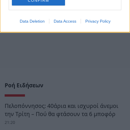
CONFIRM
Data Deletion
Data Access
Privacy Policy
Ροή Ειδήσεων
Πελοπόννησος: 40άρια και ισχυροί άνεμοι
την Τρίτη – Πού θα φτάσουν τα 6 μποφόρ
21:20