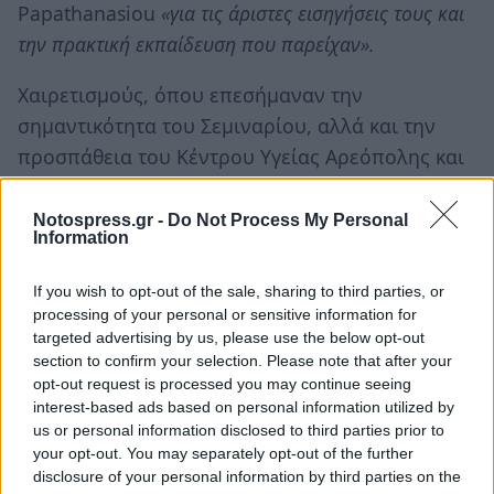
Papathanasiou
«για τις άριστες εισηγήσεις τους και
την πρακτική εκπαίδευση που παρείχαν».
Χαιρετισμούς, όπου επεσήμαναν την
σημαντικότητα του Σεμιναρίου, αλλά και την
προσπάθεια του Κέντρου Υγείας Αρεόπολης και
την συμβολή του στη Συνεχιζόμενη Ιατρική
Εκπαίδευση, απέστειλαν ο Διοικητής της 6ης Υ.
Notospress.gr -
Do Not Process My Personal
Information
Πε., κ. Γεώργιος Γιαννόπουλος, ο Υποδιοικητής
της 6ης Υ. Πε., κ. Δημήτριος Κωστακιώτης, η
If you wish to opt-out of the sale, sharing to third parties, or
Διοικήτρια του Γενικού Νοσοκομείου Λακωνίας,
processing of your personal or sensitive information for
targeted advertising by us, please use the below opt-out
κ. Ευδοξία Παπαγεωργίου, η Πρόεδρος του
section to confirm your selection. Please note that after your
Ιατρικού Συλλόγου Λακωνίας, κ. Μαρία Τσιρώνη
opt-out request is processed you may continue seeing
και ο Δήμαρχος Ανατολικής Μάνης, κ. Πέτρος
interest-based ads based on personal information utilized by
us or personal information disclosed to third parties prior to
Ανδρεάκος.
your opt-out. You may separately opt-out of the further
disclosure of your personal information by third parties on the