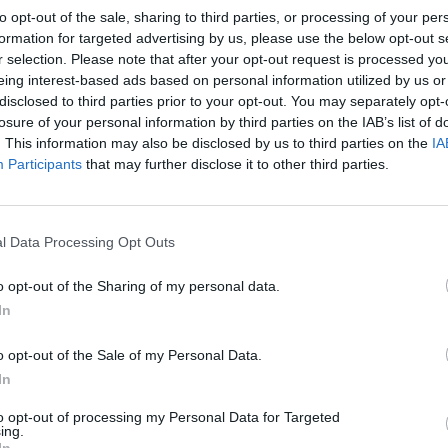
θέματα που αφορούν τη γονεϊκή λειτουργία
to opt-out of the sale, sharing to third parties, or processing of your per
όσο στη συμπεριφορά μας, όσο και στην
formation for targeted advertising by us, please use the below opt-out s
r selection. Please note that after your opt-out request is processed y
eing interest-based ads based on personal information utilized by us or
 πιο ειδικευμένη κατηγορία ατόμων για τη
disclosed to third parties prior to your opt-out. You may separately opt-
ω και των πολλαπλών δυσκολιών τις οποίες
losure of your personal information by third parties on the IAB’s list of
. This information may also be disclosed by us to third parties on the
IA
 πολλοί γονείς δεν είμαστε και τόσο καλά
Participants
that may further disclose it to other third parties.
άνουμε το καλύτερο δυνατό για τα παιδιά
, πολλοί από εμάς δυσκολευόμαστε να
l Data Processing Opt Outs
που εκδηλώνονται με αρνητισμό και
πτυξιακώς κατάλληλα για την νηπιακή και
o opt-out of the Sharing of my personal data.
In
o opt-out of the Sale of my Personal Data.
οργανώνει και στην ανατολή του 2017, νέα
In
λλογο Γονέων & Κηδεμόνων του 5ου
ης ομάδας με τίτλο: «Ενίσχυση του γονεϊκού
to opt-out of processing my Personal Data for Targeted
ing.
κογένεια» θα έχει διάρκεια, οκτώ (8) δίωρων