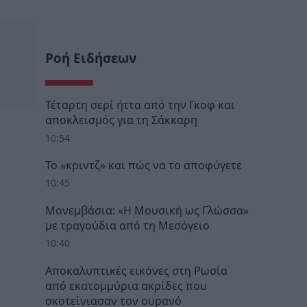
Ροή Ειδήσεων
Τέταρτη σερί ήττα από την Γκοφ και
αποκλεισμός για τη Σάκκαρη
10:54
Το «κριντζ» και πώς να το αποφύγετε
10:45
Μονεμβάσια: «Η Μουσική ως Γλώσσα»
με τραγούδια από τη Μεσόγειο
10:40
Αποκαλυπτικές εικόνες στη Ρωσία
από εκατομμύρια ακρίδες που
σκοτείνιασαν τον ουρανό