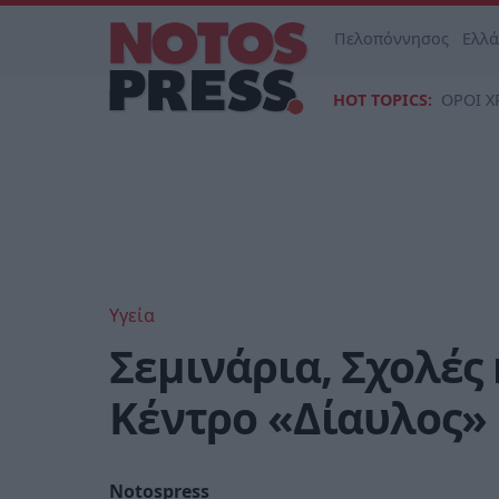
Πελοπόννησος
Ελλ
HOT TOPICS:
ΟΡΟΙ Χ
Υγεία
Σεμινάρια, Σχολές
Κέντρο «Δίαυλος»
Notospress