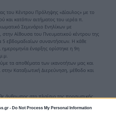
ίας του Κέντρου Πρόληψης «Δίαυλος» με το
ύ και κατόπιν αιτήματος του ιερέα π.
ιωματικό Σεμινάριο Ενηλίκων με
, στην Αίθουσα του Πνευματικού κέντρου της
ια 5 εβδομαδιαίων συναντήσεων. Η κάθε
ι ημερομηνία έναρξης ορίστηκε η 9η
μ.μ.
νούμε τα αποθέματα των ικανοτήτων μας και
ι στην Καταξιωτική Διερεύνηση, μέθοδο και
κάθε άνθρωπος στο πλαίσιο της προσωπικής
εσματικός και στοργικός γονέας. Ως γονείς
s.gr -
Do Not Process My Personal Information
ια την ανάπτυξη του παιδιού. Το επίπεδο της