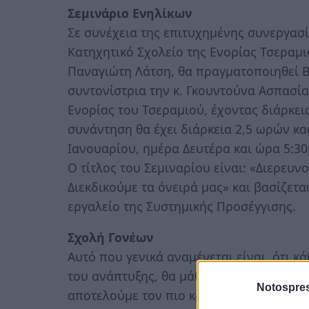
Σεμινάριο Ενηλίκων
Σε συνέχεια της επιτυχημένης συνεργασ
Κατηχητικό Σχολείο της Ενορίας Τσεραμιο
Παναγιώτη Λάτση, θα πραγματοποιηθεί Β
συντονίστρια την κ. Γκουντούνα Ασπασία
Ενορίας του Τσεραμιού, έχοντας διάρκε
συνάντηση θα έχει διάρκεια 2,5 ωρών κα
Ιανουαρίου, ημέρα Δευτέρα και ώρα 5:30
Ο τίτλος του Σεμιναρίου είναι: «Διερευ
Διεκδικούμε τα όνειρά μας» και βασίζετα
εργαλείο της Συστημικής Προσέγγισης.
Σχολή Γονέων
Αυτό που γενικά αναμένεται είναι, ότι 
του ανάπτυξης, θα μάθει να είναι αποτελ
Notospres
αποτελούμε τον πιο κρίσιμο παράγοντα γ