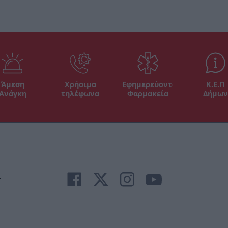
Άμεση
Χρήσιμα
Εφημερεύοντα
Κ.Ε.Π
Ανάγκη
τηλέφωνα
Φαρμακεία
Δήμων
r