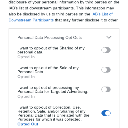
disclosure of your personal information by third parties on the
IAB’s list of downstream participants. This information may
also be disclosed by us to third parties on the
IAB’s List of
Downstream Participants
that may further disclose it to other
third parties.
Personal Data Processing Opt Outs
I want to opt-out of the Sharing of my
personal data.
Σύμφωνα με ενημερωτικό της διοίκησης προς το
Opted In
προσωπικό του ΕΟΠΥΥ, η διαδικασία αυτή
I want to opt-out of the Sale of my
οδηγεί σε ταχύτερη εξυπηρέτηση του πολίτη,
Personal Data.
Opted In
καθώς η έγκριση από τους ελεγκτές του
I want to opt-out of processing my
Οργανισμού θα γίνεται ηλεκτρονικά. Μειώνεται,
Personal Data for Targeted Advertising.
επίσης, και η γραφειοκρατία, καθώς δεν
Opted In
απαιτείται φυσική παρουσία του πολίτη στις
I want to opt-out of Collection, Use,
Retention, Sale, and/or Sharing of my
υπηρεσίες. Όφελος θα υπάρχει άλλωστε και για
Personal Data that Is Unrelated with the
Purposes for which it was collected.
τους παρόχους, οι οποίοι θα αποζημιώνονται σε
Opted Out