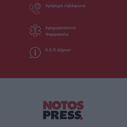
Χρήσιμα τηλέφωνα
Εφημερεύοντα
Φαρμακεία
Κ.Ε.Π Δήμων