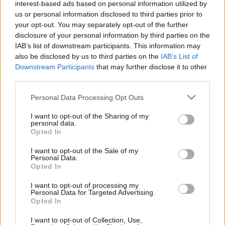
interest-based ads based on personal information utilized by
us or personal information disclosed to third parties prior to
your opt-out. You may separately opt-out of the further
disclosure of your personal information by third parties on the
IAB’s list of downstream participants. This information may
also be disclosed by us to third parties on the
IAB’s List of
Downstream Participants
that may further disclose it to other
third parties.
Personal Data Processing Opt Outs
I want to opt-out of the Sharing of my
personal data.
Opted In
Η συγχώνευση των Κλινικών του Νοσοκομείου
I want to opt-out of the Sale of my
με τις κλινικές της Σπάρτης σημαίνει ότι
Personal Data.
Opted In
περιστατικά όπως εγκυμοσύνες και ορθοπεδικά
χειρουργεία θα νοσηλεύονται πλέον στη Σπάρτη
I want to opt-out of processing my
Personal Data for Targeted Advertising.
και όχι στους Μολάους.
Opted In
Στο notospress.gr μίλησαν ο Πρόεδρος των
I want to opt-out of Collection, Use,