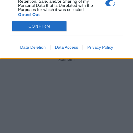
Retention, Sale, and/or Sharing of my
Εργαζομένων στο Νοσοκομείου Τάκης
Personal Data that Is Unrelated with the
Purposes for which it was collected.
Αποστολάκος και ο Πρόεδρος του Συλλόγου
Opted Out
Φίλων του Νοσοκομείου Γιώργος Μυλωνάκος.
CONFIRM
Δείτε σε λίγο το video
Data Deletion
Data Access
Privacy Policy