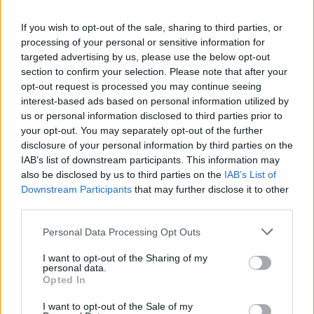
αναφορά του Διοικητή στον ρόλο του Ιδρύματος
«Σταύρος Νιάρχος» στην υποστήριξη του
If you wish to opt-out of the sale, sharing to third parties, or
processing of your personal or sensitive information for
Νοσοκομείου Σπάρτης.
targeted advertising by us, please use the below opt-out
Δείτε την ξενάγηση στη νέα πτέρυγα του
section to confirm your selection. Please note that after your
Νοσοκομείου όπου θα στεγαστεί η Χειρουργική
opt-out request is processed you may continue seeing
interest-based ads based on personal information utilized by
Κλινική.
us or personal information disclosed to third parties prior to
your opt-out. You may separately opt-out of the further
disclosure of your personal information by third parties on the
IAB’s list of downstream participants. This information may
also be disclosed by us to third parties on the
IAB’s List of
Downstream Participants
that may further disclose it to other
third parties.
Personal Data Processing Opt Outs
I want to opt-out of the Sharing of my
personal data.
Opted In
I want to opt-out of the Sale of my