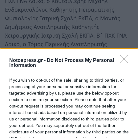
ΠΧΚ ΓΝΑ Λαϊκό, ο Κουτσιλιέρης Μιχαήλ
Ενδοκρινολόγος Καθηγητής Πειραματικής
Φυσιολογίας Ιατρική Σχολή ΕΚΠΑ, ο Μαντάς
Δημήτριος Αναπληρωτής Καθηγητής
Χειρουργικής Ιατρική Σχολή ΕΚΠΑ. Β΄ ΠΧΚ ΓΝΑ
Λαϊκό, ο Τόμος Περικλής Αναπληρωτής
Καθηγητής Θωρακοχειρουργικής Ιατρική Σχολή
Notospress.gr -
Do Not Process My Personal
ΕΚΠΑ Διευθυντής Θωρακοχειρουργικής
Information
Πανεπιστημιακής Κλινικής Νοσοκομείο Αττικόν,
ο Τσουρούφλης Γεράσιμος Επίκουρος
If you wish to opt-out of the sale, sharing to third parties, or
Καθηγητής Χειρουργικής Ιατρική Σχολή ΕΚΠΑ. Β΄
processing of your personal or sensitive information for
targeted advertising by us, please use the below opt-out
ΠΧΚ ΓΝΑ Λαϊκό.
section to confirm your selection. Please note that after your
opt-out request is processed you may continue seeing
Η θεματολογία της ημερίδας ήταν ιδιαίτερα
interest-based ads based on personal information utilized by
us or personal information disclosed to third parties prior to
ενδιαφέρουσα αφού ακούστηκαν απόψεις από
your opt-out. You may separately opt-out of the further
καταρτισμένους επιστήμονες και
disclosure of your personal information by third parties on the