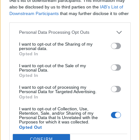
αναγνωρισμένους για την προσφορά τους στην
IAB’s list of downstream participants. This information may
also be disclosed by us to third parties on the
IAB’s List of
επιστημονική κοινότητα, οι οποίοι μίλησαν για
Downstream Participants
that may further disclose it to other
τους σύγχρονους τρόπους διάγνωσης και
third parties.
αντιμετώπισης του καρκίνου. Η
Personal Data Processing Opt Outs
Αντιπεριφερειάρχης Λακωνίας ευχαρίστησε τους
ομιλητές και τους παραβρισκόμενους για την
I want to opt-out of the Sharing of my
personal data.
συμμετοχή τους και τόνισε ότι η Περιφέρεια
Opted In
Πελοποννήσου δίνει ιδιαίτερη βαρύτητα στη
I want to opt-out of the Sale of my
διοργάνωση τέτοιων εκδηλώσεων ώστε να
Personal Data.
Opted In
ενημερώνεται η επιστημονική κοινότητα αλλά
I want to opt-out of processing my
και οι πολίτες για θέματα προστασίας της
Personal Data for Targeted Advertising.
Δημόσιας Υγείας.
Opted In
I want to opt-out of Collection, Use,
Δείτε σχετικό ρεπορτάζ στην εκπομπή
Retention, Sale, and/or Sharing of my
Personal Data that Is Unrelated with the
«Λακωνικά» στην τηλεόραση Μεσόγειος
Purposes for which it was collected.
Opted Out
Τετάρτη 10/4 ώρα 19:00
CONFIRM