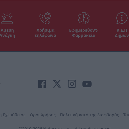
Άμεση
Χρήσιμα
Εφημερεύοντα
Κ.Ε.Π
Ανάγκη
τηλέφωνα
Φαρμακεία
Δήμων
r
η Εχεμύθειας
Όροι Χρήσης
Πολιτική κατά της Διαφθοράς
Τα
©2010-2026 Notospress.gr - All rights reserved