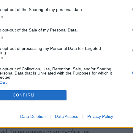
στα σημαντικά ζητήματα ότι έγκαιρα και
o opt-out of the Sharing of my personal data.
ι αναδεικνύει τους πρωταγωνιστές. Το ίδιο
In
ίου της Σπάρτης, παρ΄ όλο που σχεδόν ποτέ
ατίθεται άπλετα για την ενημέρωση των
o opt-out of the Sale of my Personal Data.
In
α και εξελίξεις έως ότου κοπεί η κορδέλα…
to opt-out of processing my Personal Data for Targeted
μείου Σπάρτης, κ. Σωτήρης Μπότσιος, σε
ing.
In
Λάκωνα κ. Βαγγέλη Σπανό, αναζήτησαν
ς Σπάρτης. Δηλαδή λύση για τη δημιουργία
o opt-out of Collection, Use, Retention, Sale, and/or Sharing
ersonal Data that Is Unrelated with the Purposes for which it
υς έφερε να διερευνούν μετ΄επιτάσεως την
lected.
Out
υ στρατοπέδου του ΚΕΕΜ. Ωστόσο ο όρος του
υτικός για την χρήση και παρέπεμπε, την
CONFIRM
δεκαετία.
Φίλων του Νοσοκομείου - ότι υπάρχει έκταση
Data Deletion
Data Access
Privacy Policy
άρχον Νοσοκομείο, οδηγεί αμέσως στην
εί. Το notospress.gr καταγράφει σε