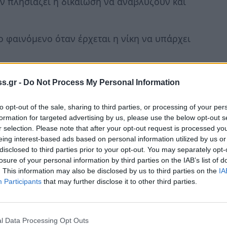
ταν πλησιάζει η δικαίωση να αναβλύζουν και
 φαινόμενο όταν έρχεται η νίκη να υπάρχει
ό αρμόδια χείλη ότι το Ίδρυμα «Σταύρος
s.gr -
Do Not Process My Personal Information
του νέου Νοσοκομείου Σπάρτης. Ο πρόεδρος
ιδιαίτερη πατρίδα του Σταύρου Νιάρχου, την
to opt-out of the sale, sharing to third parties, or processing of your per
ιευθεί προ καιρού.
formation for targeted advertising by us, please use the below opt-out s
r selection. Please note that after your opt-out request is processed y
eing interest-based ads based on personal information utilized by us or
σφαιρα που δημιούργησε αυτή η αναγγελία,
disclosed to third parties prior to your opt-out. You may separately opt-
ασκευή των κτιριακών εγκαταστάσεων των
losure of your personal information by third parties on the IAB’s list of
υσικής της Ιερής Μητρόπολης Μονεμβασίας
. This information may also be disclosed by us to third parties on the
IA
Participants
that may further disclose it to other third parties.
 ανάδειξη του Παλαιού Αρχαιολογικού
 παραπονεμένη πικρία εκείνων που, όπως
σμα αλλά βρέθηκαν στη σκιά…
l Data Processing Opt Outs