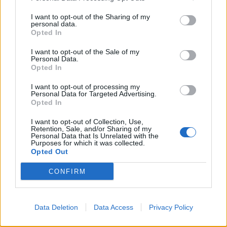
Υπουργείο Υγείας- από τις διαχρονικές ευθύνες τους,
I want to opt-out of the Sharing of my
personal data.
αλλά και επιβάλλει να συστρατευτούν και να
Opted In
συντονίσουν τάχιστα τις αναγκαίες συνέργειές τους.
I want to opt-out of the Sale of my
Personal Data.
Επίσης, δεν πρέπει να ξεχνάμε πως οι ελλείψεις και
Opted In
τα προβλήματα που υπάρχουν σήμερα (και που,
I want to opt-out of processing my
ενδεχομένως, θα αυξάνονται ή θα οξύνονται στο
Personal Data for Targeted Advertising.
Opted In
άμεσο μέλλον), στο βαθμό που οι πιεστικές ανάγκες
των ασθενών αφορούν την καθημερινότητα, ενώ η
I want to opt-out of Collection, Use,
Retention, Sale, and/or Sharing of my
δρομολόγηση και ολοκλήρωση ενός νέου κτιριακού
Personal Data that Is Unrelated with the
Purposes for which it was collected.
προγράμματος δεν θα είναι υπόθεση εβδομάδων ή
Opted Out
λίγων μηνών, απαιτούν συνεννόηση και συνεχή
CONFIRM
συνεργασία για να επιλύονται με τον βέλτιστο τρόπο.
Στο πλαίσιο αυτό και υπό το πνεύμα ακριβώς αυτής
Data Deletion
Data Access
Privacy Policy
της αντίληψης συνευθύνης, ο σύλλογός μας θα