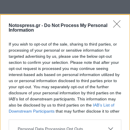
Notospress.gr -
Do Not Process My Personal
Information
If you wish to opt-out of the sale, sharing to third parties, or
processing of your personal or sensitive information for
targeted advertising by us, please use the below opt-out
section to confirm your selection. Please note that after your
opt-out request is processed you may continue seeing
interest-based ads based on personal information utilized by
us or personal information disclosed to third parties prior to
your opt-out. You may separately opt-out of the further
disclosure of your personal information by third parties on the
IAB’s list of downstream participants. This information may
Όμως, η ανάληψη της ευθύνης δημιουργίας και
also be disclosed by us to third parties on the
IAB’s List of
Downstream Participants
that may further disclose it to other
εξοπλισμού των νέων εγκαταστάσεων από το Ίδρυμα
third parties.
Σταύρος Νιάρχος όχι μόνο δεν απαλλάσσει τους
λοιπούς θεσμικούς φορείς -και, πρώτο απ’ όλους, το
Personal Data Processing Opt Outs