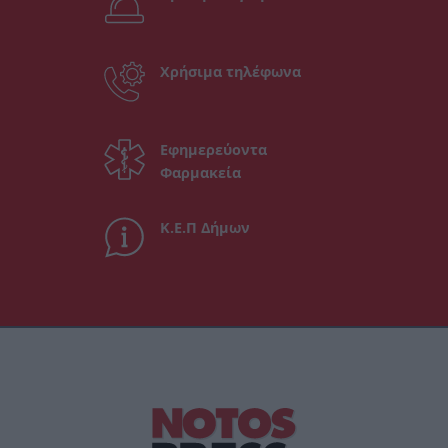
Χρήσιμα τηλέφωνα
Εφημερεύοντα
Φαρμακεία
Κ.Ε.Π Δήμων