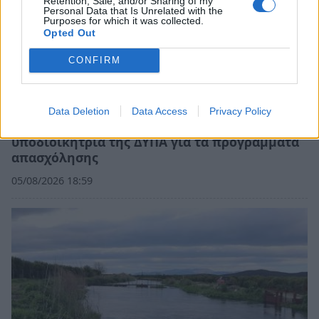
Retention, Sale, and/or Sharing of my
Personal Data that Is Unrelated with the
Purposes for which it was collected.
Opted Out
CONFIRM
Data Deletion
Data Access
Privacy Policy
Συνάντηση Νεοκλή Κρητικού με την
υποδιοικήτρια της ΔΥΠΑ για τα προγράμματα
απασχόλησης
05/08/2026 18:59