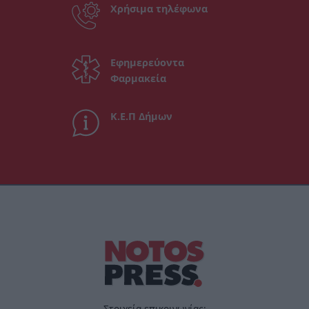
Χρήσιμα τηλέφωνα
Εφημερεύοντα
Φαρμακεία
Κ.Ε.Π Δήμων
Στοιχεία επικοινωνίας: