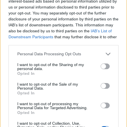
interest-based ads based on personal information utilized by
us or personal information disclosed to third parties prior to
your opt-out. You may separately opt-out of the further
disclosure of your personal information by third parties on the
IAB’s list of downstream participants. This information may
also be disclosed by us to third parties on the
IAB’s List of
Downstream Participants
that may further disclose it to other
third parties.
Personal Data Processing Opt Outs
I want to opt-out of the Sharing of my
personal data.
Οι Διεθνείς Παιδικοί Αγώνες, τα
Opted In
Λακωνόπουλα και ο Δημοσθένης Ματάλας
I want to opt-out of the Sale of my
Personal Data.
06/08/2026 14:38
Opted In
I want to opt-out of processing my
Personal Data for Targeted Advertising.
Opted In
I want to opt-out of Collection, Use,