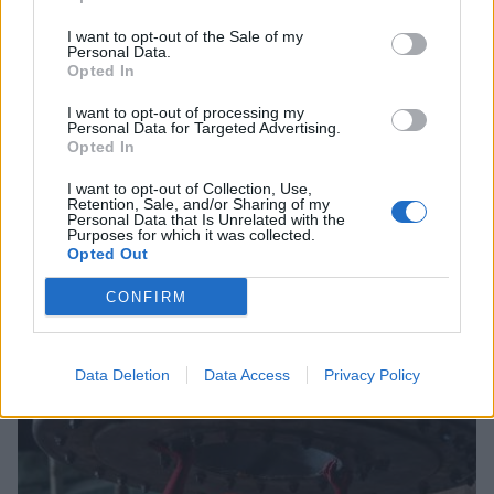
I want to opt-out of the Sale of my
Personal Data.
Opted In
I want to opt-out of processing my
Personal Data for Targeted Advertising.
Opted In
I want to opt-out of Collection, Use,
Retention, Sale, and/or Sharing of my
Personal Data that Is Unrelated with the
Purposes for which it was collected.
Opted Out
CONFIRM
Θλίψη στην Πάτρα: Πέθανε στο Νοσοκομείο
«Άγιος Ανδρέας» βρέφος μόλις 8 ημερών
08/08/2026 09:34
Data Deletion
Data Access
Privacy Policy