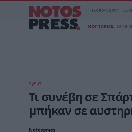
Πελοπόννησος
Ελλ
HOT TOPICS:
ΟΡΟΙ Χ
Υγεία
Τι συνέβη σε Σπάρ
μπήκαν σε αυστηρή
Notospress