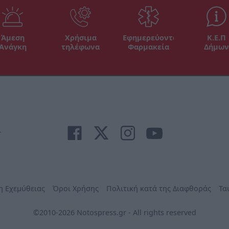
Άμεση
Χρήσιμα
Εφημερεύοντα
Κ.Ε.Π
Ανάγκη
τηλέφωνα
Φαρμακεία
Δήμων
r
η Εχεμύθειας
Όροι Χρήσης
Πολιτική κατά της Διαφθοράς
Τα
©2010-2026 Notospress.gr - All rights reserved