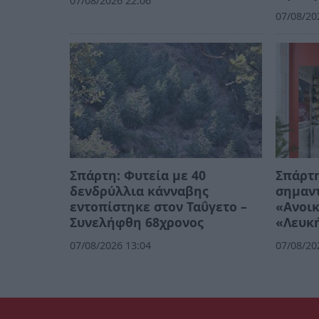
07/08/2026 22:06
07/08/20
Σπάρτη: Φυτεία με 40
Σπάρτη
δενδρύλλια κάνναβης
σημαντ
εντοπίστηκε στον Ταΰγετο –
«Ανοικ
Συνελήφθη 68χρονος
«Λευκ
07/08/2026 13:04
07/08/20