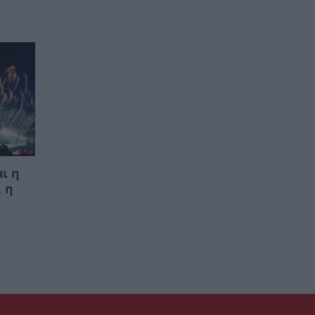
ι η
, η