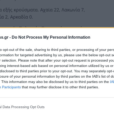
 εξής κρούσματα. Αχαϊα 22, Λακωνία 7,
α 2, Αρκαδία 0.
αμματεία Πολιτικής Προστασίας εκτιμώντας
αι Σπάρτη είναι ανησυχητική προχώρησε στην
s.gr -
Do Not Process My Personal Information
υ να περιοριστεί η διασπορά από τον
σμάτων.
to opt-out of the sale, sharing to third parties, or processing of your per
formation for targeted advertising by us, please use the below opt-out s
άρχης Λακωνίας Θεόδωρος Βερούτης και από
r selection. Please note that after your opt-out request is processed y
eing interest-based ads based on personal information utilized by us or
Δημήτρης Καμπόσος αναφέρθηκαν στο θέμα.
disclosed to third parties prior to your opt-out. You may separately opt-
losure of your personal information by third parties on the IAB’s list of
ελέγχεται στη Σπάρτη ενώ ο κ. Καμπόσος
. This information may also be disclosed by us to third parties on the
IA
ν απομόνωση της Αργολίδας.
Participants
that may further disclose it to other third parties.
l Data Processing Opt Outs