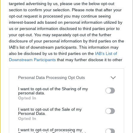
Τι προβάλλουν τα Cinema σε επτά πόλεις της
targeted advertising by us, please use the below opt-out
Πελοποννήσου
section to confirm your selection. Please note that after your
opt-out request is processed you may continue seeing
06/08/2026 15:12
interest-based ads based on personal information utilized by
us or personal information disclosed to third parties prior to
your opt-out. You may separately opt-out of the further
disclosure of your personal information by third parties on the
IAB’s list of downstream participants. This information may
also be disclosed by us to third parties on the
IAB’s List of
Downstream Participants
that may further disclose it to other
third parties.
Personal Data Processing Opt Outs
I want to opt-out of the Sharing of my
personal data.
Opted In
I want to opt-out of the Sale of my
Οδηγίες για την καταγραφή ζημιών από τις
Personal Data.
πυρκαγιές σε Φίχτια, Μπόρσα και Κουτσοπόδι
Opted In
05/08/2026 18:47
I want to opt-out of processing my