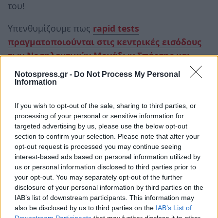
του!
Υπενθυμίζουμε πως
rapid tests
πραγματοποιούνται στις κεντρικές εισόδους
των Νοσηλευτικών Μονάδων Σπάρτης και
Μολάων
Notospress.gr -
Do Not Process My Personal
Information
η
Έκανε την 3
αναμνηστική δόση και
If you wish to opt-out of the sale, sharing to third parties, or
η Διοικήτρια του ΓΝ Λακωνίας
processing of your personal or sensitive information for
targeted advertising by us, please use the below opt-out
section to confirm your selection. Please note that after your
Η Διοικήτρια του ΓΝ Λακωνίας,
Ευδοξία
opt-out request is processed you may continue seeing
η
Παπαγεωργίου,
έκανε και η ίδια την 3
interest-based ads based on personal information utilized by
us or personal information disclosed to third parties prior to
αναμνηστική δόση κατά του νέου κορονοϊού,
your opt-out. You may separately opt-out of the further
εχθές, 29/11.
disclosure of your personal information by third parties on the
IAB’s list of downstream participants. This information may
Να σημειώσουμε εδώ πως και
η ίδια η
also be disclosed by us to third parties on the
IAB’s List of
Downstream Participants
that may further disclose it to other