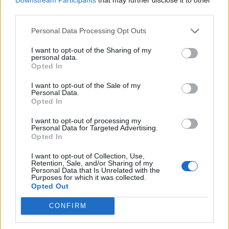
Διοικήτρια έχει υποστεί τη βάσανο της
third parties.
ασθένειας Covid -19 και γνωρίζει και από αυτή
τη «θέση» τα τερτίπια του νέου κορονοϊού
.
Personal Data Processing Opt Outs
I want to opt-out of the Sharing of my
Ακολουθήστε το
notospress.gr
στο Google News και
personal data.
μάθετε πρώτοι
όλες τις ειδήσεις
Opted In
I want to opt-out of the Sale of my
Personal Data.
Opted In
TAGS:
ΝΟΣΟΚΟΜΕΙΟ ΣΠΑΡΤΗΣ
ΕΥΗ ΠΑΠΑΓΕΩΡΓΙΟΥ
I want to opt-out of processing my
COVID-19
Personal Data for Targeted Advertising.
Opted In
I want to opt-out of Collection, Use,
Retention, Sale, and/or Sharing of my
Personal Data that Is Unrelated with the
Purposes for which it was collected.
Opted Out
CONFIRM