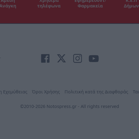
Άμεση
Χρήσιμα
Εφημερεύοντα
Κ.Ε.Π
Ανάγκη
τηλέφωνα
Φαρμακεία
Δήμων
r
η Εχεμύθειας
Όροι Χρήσης
Πολιτική κατά της Διαφθοράς
Τα
©2010-2026 Notospress.gr - All rights reserved