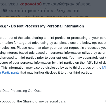
 του νέου
κορoνοϊού
ανακοινώθηκαν σήμερα
τα
55
εντοπίστηκαν κατόπιν ελέγχων στις
την ανακοίνωση, έχουν καταγραφεί
95
ακόμη
s.gr -
Do Not Process My Personal Information
to opt-out of the sale, sharing to third parties, or processing of your per
formation for targeted advertising by us, please use the below opt-out s
ατα της νόσου που καταγράφηκαν τις τελευταίες
r selection. Please note that after your opt-out request is processed y
τοπίστηκαν κατόπιν ελέγχων στις πύλες εισόδου
eing interest-based ads based on personal information utilized by us or
disclosed to third parties prior to your opt-out. You may separately opt-
άτων ανέρχεται σε 1.660.871 (ημερήσια
losure of your personal information by third parties on the IAB’s list of
ρες. Με βάση τα επιβεβαιωμένα κρούσματα των
. This information may also be disclosed by us to third parties on the
IA
όμενα με ταξίδι από το εξωτερικό και 2.146 είναι
Participants
that may further disclose it to other third parties.
95, ενώ από την έναρξη της επιδημίας έχουν
l Data Processing Opt Outs
1% είχε υποκείμενο νόσημα ή/και ηλικία 70 ετών
o opt-out of the Sharing of my personal data.