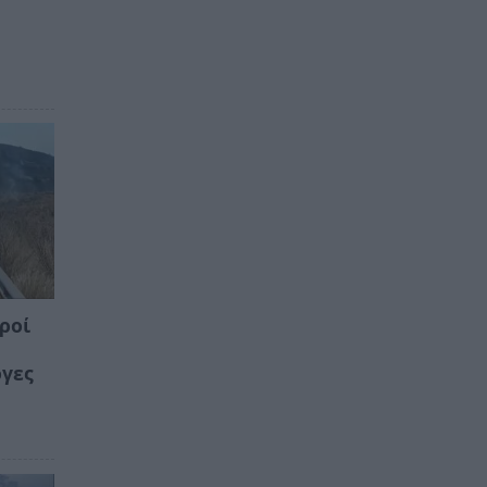
ροί
όγες