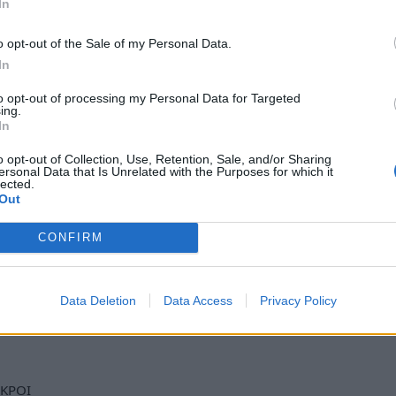
In
ιασωληνωμένοι είναι 680 (60.3% άνδρες). Η
o opt-out of the Sale of my Personal Data.
έχει υποκείμενο νόσημα ή/και ηλικία 70 ετών και
In
 διασωληνωμένοι, 554 (81.47%) είναι
 126 (18.53%) είναι πλήρως εμβολιασμένοι. Από
to opt-out of processing my Personal Data for Targeted
ing.
ις ΜΕΘ 3.899 ασθενείς.
In
o opt-out of Collection, Use, Retention, Sale, and/or Sharing
οκομεία της επικράτειας είναι 563 (ημερήσια
ersonal Data that Is Unrelated with the Purposes for which it
lected.
του επταημέρου είναι 564 ασθενείς. Η διάμεση
Out
.2 έως 106 έτη), ενώ η διάμεση ηλικία των
η).»
CONFIRM
έτη του ΕΟΔΥ
Data Deletion
Data Access
Privacy Policy
ews και μάθετε πρώτοι
όλες τις ειδήσεις
ΚΡΟΙ