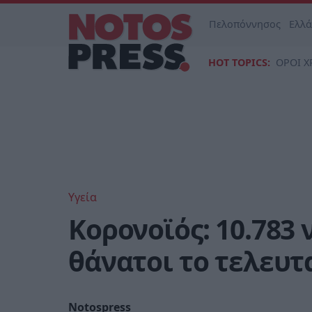
Πελοπόννησος
Ελλ
HOT TOPICS:
ΟΡΟΙ Χ
Υγεία
Κορονοϊός: 10.783 
θάνατοι το τελευτ
Notospress