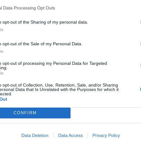
οι ασθενών με COVID-19 είναι 88, ενώ από την
l Data Processing Opt Outs
πιδημίας έχουν καταγραφεί συνολικά 22.285
5.1% είχε υποκείμενο νόσημα ή/και ηλικία 70
o opt-out of the Sharing of my personal data.
In
ν ασθενών που νοσηλεύονται διασωληνωμένοι
o opt-out of the Sale of my Personal Data.
τους είναι 65 έτη. To 80.4% έχει υποκείμενο
In
ξύ των ασθενών που νοσηλεύονται
to opt-out of processing my Personal Data for Targeted
ing.
λίαστοι ή μερικώς εμβολιασμένοι και 126
In
ην αρχή της πανδημίας έχουν εξέλθει από τις
o opt-out of Collection, Use, Retention, Sale, and/or Sharing
ersonal Data that Is Unrelated with the Purposes for which it
lected.
Out
οκομεία της επικράτειας είναι 553 (ημερήσια
ν του
CONFIRM
τη (εύρος 0.2 έως 106 έτη), ενώ η διάμεση ηλικία
Data Deletion
Data Access
Privacy Policy