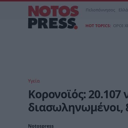
Πελοπόννησος
Ελλ
HOT TOPICS:
ΟΡΟΙ Χ
Υγεία
Κορονοϊός: 20.107 
διασωληνωμένοι, 
Notospress