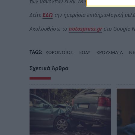
των θανόντων είναι 78 έτη (εύρος 0.2 έως 10
Δείτε
Ε
ΔΩ
την ημερήσια επιδημιολογική μελ
Ακολουθήστε το
notospress.gr
στο Google N
TAGS:
ΚΟΡΟΝΟΪΟΣ
ΕΟΔΥ
ΚΡΟΥΣΜΑΤΑ
ΝΕ
Σχετικά Άρθρα