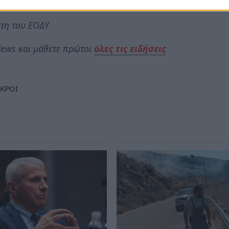
6 έτη).»
έτη του ΕΟΔΥ
ews και μάθετε πρώτοι
όλες τις ειδήσεις
ΚΡΟΙ