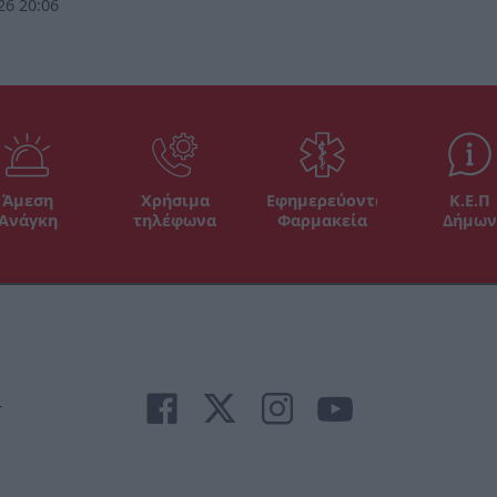
26 20:06
Άμεση
Χρήσιμα
Εφημερεύοντα
Κ.Ε.Π
Ανάγκη
τηλέφωνα
Φαρμακεία
Δήμων
r