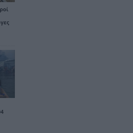
ροί
όγες
04