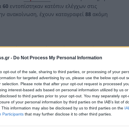
α
60
εντοπίστηκαν κατόπιν ελέγχων στις
την ανακοίνωση, έχουν καταγραφεί
88
ακόμη
στηριακά επιβεβαιωμένα κρούσματα της νόσου
καν τις τελευταίες 24 ώρες είναι 20.107, εκ των
s.gr -
Do Not Process My Personal Information
οπίστηκαν κατόπιν ελέγχων στις πύλες εισόδου
 συνολικός αριθμός των κρουσμάτων ανέρχεται σε
to opt-out of the sale, sharing to third parties, or processing of your per
formation for targeted advertising by us, please use the below opt-out s
μερήσια μεταβολή +1.2%), εκ των οποίων 49.8%
r selection. Please note that after your opt-out request is processed y
eing interest-based ads based on personal information utilized by us or
disclosed to third parties prior to your opt-out. You may separately opt-
πιβεβαιωμένα κρούσματα των τελευταίων 7
losure of your personal information by third parties on the IAB’s list of
. This information may also be disclosed by us to third parties on the
IA
εωρούνται σχετιζόμενα με ταξίδι από το
Participants
that may further disclose it to other third parties.
 2.332 είναι σχετιζόμενα με ήδη γνωστό κρούσμα.