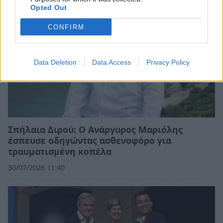
Opted Out
CONFIRM
Data Deletion
Data Access
Privacy Policy
Σπήλαια Διρού: Ο Ανάργυρος Μαριόλης
έσπευσε οδηγώντας ασθενοφόρο για
τραυματισμένη κοπέλα
30/07/2026 11:40