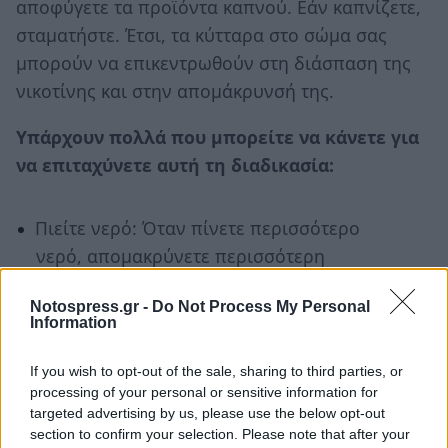
αποφύγετε τα προϊόντα καπνού. Εάν καπνίζετε,
σταματήστε. Έτσι, τα κύτταρα στο σώμα σας
μπορούν να επικεντρωθούν στη διάσπαση της
νικοτίνης και στην απομάκρυνσή της.
Υπάρχουν πολλά που μπορείτε να κάνετε για
να επιταχύνετε αυτή τη διαδικασία:
Πιείτε νερό: Όταν πίνετε περισσότερο
νερό, απομακρύνετε περισσότερη
νικοτίνη από το σώμα σας μέσω των
Notospress.gr -
Do Not Process My Personal
ούρων.
Information
Άσκηση: Αυξάνει τον μεταβολισμό σας,
κάτι που καθαρίζει τη νικοτίνη πιο
If you wish to opt-out of the sale, sharing to third parties, or
processing of your personal or sensitive information for
γρήγορα. Ο ιδρώτας που
targeted advertising by us, please use the below opt-out
απελευθερώνεται μέσω της άσκησης
section to confirm your selection. Please note that after your