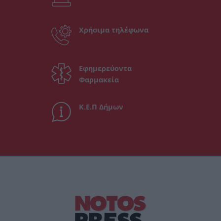
Χρήσιμα τηλέφωνα
Εφημερεύοντα
Φαρμακεία
Κ.Ε.Π Δήμων