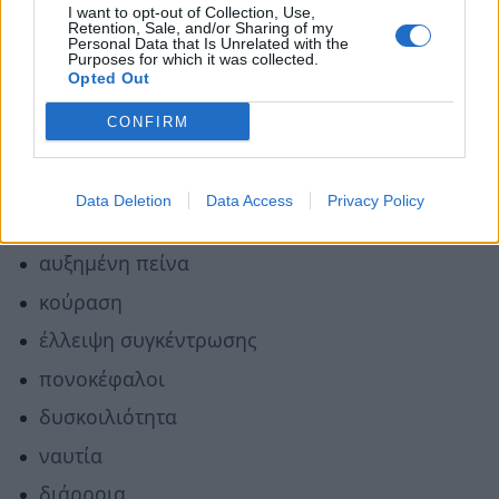
I want to opt-out of Collection, Use,
Retention, Sale, and/or Sharing of my
Η μείωση λήψης νικοτίνης, ή η πλήρης αποχή
Personal Data that Is Unrelated with the
Purposes for which it was collected.
από τη νικοτίνη μπορεί να προκαλέσει
Opted Out
συμπτώματα στέρησης.
CONFIRM
Τα συμπτώματα της απόσυρσης είναι:
Data Deletion
Data Access
Privacy Policy
έντονη επιθυμία για κάπνισμα
αυξημένη πείνα
κούραση
έλλειψη συγκέντρωσης
πονοκέφαλοι
δυσκοιλιότητα
ναυτία
διάρροια