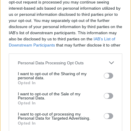
παίρνει μαζί του τη νικοτίνη και τα
opt-out request is processed you may continue seeing
interest-based ads based on personal information utilized by
υποπροϊόντα της.
us or personal information disclosed to third parties prior to
Τρώτε τροφές πλούσιες σε
your opt-out. You may separately opt-out of the further
disclosure of your personal information by third parties on the
αντιοξειδωτικά: Τα αντιοξειδωτικά
IAB’s list of downstream participants. This information may
μπορούν επίσης να βοηθήσουν στην
also be disclosed by us to third parties on the
IAB’s List of
ενίσχυση του μεταβολισμού.
Downstream Participants
that may further disclose it to other
third parties.
Υπάρχουν παρενέργειες καθώς η
Personal Data Processing Opt Outs
νικοτίνη φεύγει από τον οργανισμό;
I want to opt-out of the Sharing of my
personal data.
Opted In
Η νικοτίνη είναι το κύριο εθιστικό συστατικό στα
I want to opt-out of the Sale of my
τσιγάρα. Σε μικρές δόσεις μπορεί να
Personal Data.
λειτουργήσει ως διεγερτικό, με τρόπο παρόμοιο
Opted In
με τον καφέ. Όταν καταπίνεται σε μεγαλύτερες
I want to opt-out of processing my
Personal Data for Targeted Advertising.
ποσότητες, η νικοτίνη γίνεται χαλαρωτική.
Opted In
Μπορεί να μειώσει την ένταση και το άγχος.