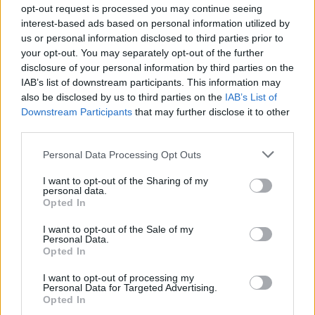
opt-out request is processed you may continue seeing
υποθυρεοειδισμός;
interest-based ads based on personal information utilized by
us or personal information disclosed to third parties prior to
Δεν υπάρχει
θεραπεία
για τον
your opt-out. You may separately opt-out of the further
υποθυρεοειδισμό, αλλά υπάρχουν
τρόποι
disclosure of your personal information by third parties on the
IAB’s list of downstream participants. This information may
διαχείρισης
των συμπτωμάτων, όπως την
also be disclosed by us to third parties on the
IAB’s List of
υποκατάσταση θυρεοειδικών ορμονών με τη
Downstream Participants
that may further disclose it to other
μορφή δισκίων θυροξίνης.
third parties.
Personal Data Processing Opt Outs
Μάλιστα, οι γιατροί τονίζουν ότι είναι
σημαντικό ένας υπολειτουργικός θυρεοειδής να
I want to opt-out of the Sharing of my
personal data.
αντιμετωπίζεται με
ισόβια υποκατάσταση
Opted In
θυρεοειδικών ορμονών
, καθώς οι
I want to opt-out of the Sale of my
μακροπρόθεσμες επιπτώσεις του
Personal Data.
Opted In
υπολειτουργικού θυρεοειδούς όχι μόνο
μπορούν να σας κάνουν να αισθάνεστε
I want to opt-out of processing my
Personal Data for Targeted Advertising.
αδιαθεσία, αλλά μπορεί επίσης να αυξήσουν τον
Opted In