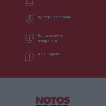
Χρήσιμα τηλέφωνα
Εφημερεύοντα
Φαρμακεία
Κ.Ε.Π Δήμων