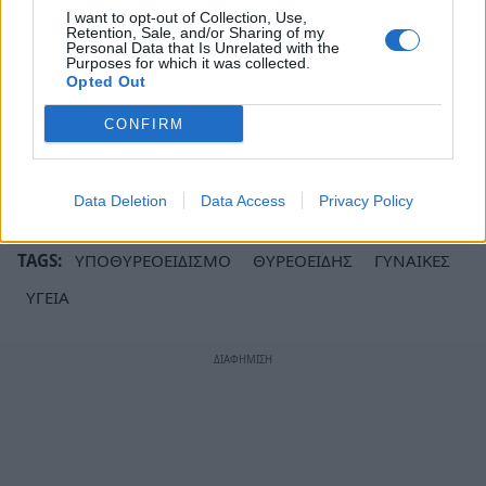
κίνδυνο ανάπτυξης ορισμένων ασθενειών, όπως
I want to opt-out of Collection, Use,
καρδιακές παθήσεις. Ταυτόχρονα, δεν
Retention, Sale, and/or Sharing of my
Personal Data that Is Unrelated with the
αποκλείεται να προκαλέσει επιπλοκές στην
Purposes for which it was collected.
Opted Out
εγκυμοσύνη στις γυναίκες.
CONFIRM
Ακολουθήστε το
notospress.gr
στο Google News και
μάθετε πρώτοι
όλες τις ειδήσεις
Data Deletion
Data Access
Privacy Policy
TAGS:
ΥΠΟΘΥΡΕΟΕΙΔΙΣΜΟ
ΘΥΡΕΟΕΙΔΗΣ
ΓΥΝΑΙΚΕΣ
ΥΓΕΙΑ