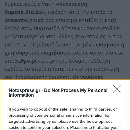
θυρεοειδούς είναι η
«αυτοάνοση
θυρεοειδίτιδα»
, πάθηση κατά την οποία το
ανοσοποιητικό
σας σύστημα επιτίθεται κατά
λάθος στον θυρεοειδή αδένα και τον εμποδίζει
να λειτουργεί σωστά. Άλλες, πιο σπάνιες, αιτίες
μπορεί να περιλαμβάνουν ορισμένα
φάρμακα
ή
χειρουργικές επεμβάσεις
και, σε ορισμένα πιο
υποβαθμισμένα μέρη του κόσμου, έλλειψη
ιωδίου, το οποίο απαιτείται για την παραγωγή
της θυρεοειδικής ορμόνης. Οι
γυναίκες
μπορούν επίσης να αναπτύξουν υπολειτουργία
Notospress.gr -
Do Not Process My Personal
του θυρεοειδούς
μετά την απόκτηση μωρού
,
Information
αλλά συχνά αυτό διαρκεί μόνο μερικούς μήνες
και ο οργανισμός σταδιακά επανέρχεται.
If you wish to opt-out of the sale, sharing to third parties, or
processing of your personal or sensitive information for
targeted advertising by us, please use the below opt-out
Πώς θεραπεύεται ο
section to confirm your selection. Please note that after your