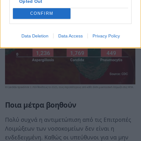
Opted Out
CONFIRM
Data Deletion
Data Access
Privacy Policy
Ποια μέτρα βοηθούν
Πολύ συχνά η αντιμετώπιση από τις Επιτροπές
Λοιμώξεων των νοσοκομείων δεν είναι η
ενδεδειγμένη. Καθώς οι υπεύθυνοι για να μην