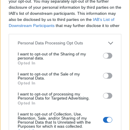
your opt-out. You may separately opt-out of the further
τους
. Κι αν δεν δουλεύει καλά, κι αυτός υπάρχει
disclosure of your personal information by third parties on the
IAB’s list of downstream participants. This information may
κάπου, εύκολα θα διασπαρεί»
, λέει.
also be disclosed by us to third parties on the
IAB’s List of
Downstream Participants
that may further disclose it to other
Δείτε την απεικόνιση με τα πρόσφατα
third parties.
στοιχεία για την εξάπλωση του Candida Auris
Personal Data Processing Opt Outs
στις ΗΠΑ, από το CDC.
I want to opt-out of the Sharing of my
personal data.
Opted In
I want to opt-out of the Sale of my
Personal Data.
Opted In
I want to opt-out of processing my
Personal Data for Targeted Advertising.
Opted In
I want to opt-out of Collection, Use,
Retention, Sale, and/or Sharing of my
Personal Data that Is Unrelated with the
Purposes for which it was collected.