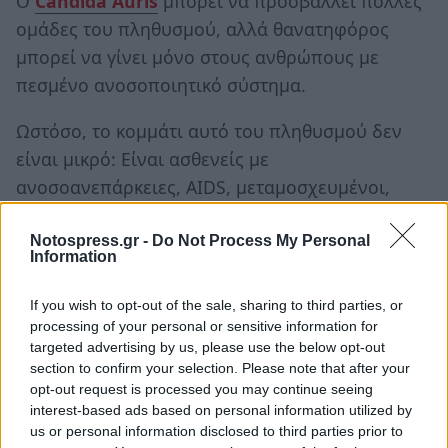
Ο
Candida Auris
μπορεί να προσβάλλει πολλές
ομάδες του πληθυσμού, αλλά θανατηφόρος
μπορεί να γίνει μόνο στους ανθρώπους με
πεσμένο ανοσοποιητικό σύστημα.
Ωστόσο, το κομμάτι αυτό του πληθυσμού δεν
είναι μικρό: Είναι ασθενείς με
ανοσοανεπάρκειες, AIDS, μεταμοσχευμένοι,
άνθρωποι με αυτοάνοσα νοσήματα, διαβητικοί
και καρκινοπαθείς.
Notospress.gr -
Do Not Process My Personal
Information
Κι όπως συμβαίνει με όλα τα πολυανθεκτικά
If you wish to opt-out of the sale, sharing to third parties, or
μικρόβια, τα νοσοκομεία και κυρίως οι Μονάδες
processing of your personal or sensitive information for
Εντατικής Θεραπείας, αποτελούν εστίες
targeted advertising by us, please use the below opt-out
section to confirm your selection. Please note that after your
μετάδοσης.
opt-out request is processed you may continue seeing
interest-based ads based on personal information utilized by
«Σαν μύκητας που είναι,
οι μύκητες προτιμούν τα
us or personal information disclosed to third parties prior to
άτομα που δεν δουλεύει καλά το ανοσοποιητικό