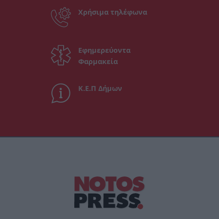
Χρήσιμα τηλέφωνα
Εφημερεύοντα
Φαρμακεία
Κ.Ε.Π Δήμων