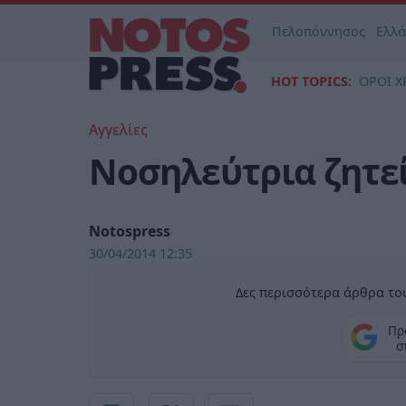
Πελοπόννησος
Ελλ
HOT TOPICS:
ΟΡΟΙ Χ
Αγγελίες
Νοσηλεύτρια ζητε
Notospress
30/04/2014 12:35
Δες περισσότερα άρθρα του
Πρ
σ