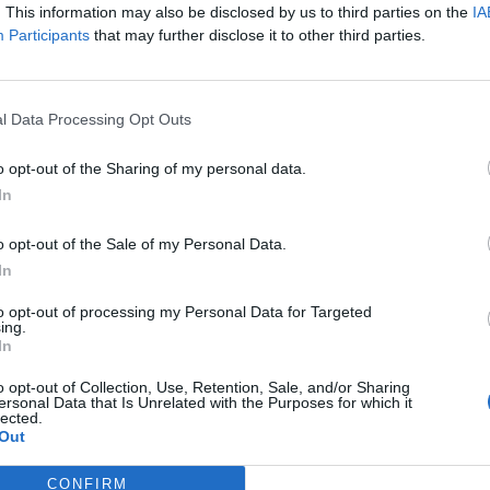
. This information may also be disclosed by us to third parties on the
IA
Participants
that may further disclose it to other third parties.
l Data Processing Opt Outs
o opt-out of the Sharing of my personal data.
In
κή Ταχυδρομική
Θέσεις εργασίας από τη
ά οδηγό δικύκλου στη
ΒΙΟΜΕΚ ΒΛΑΧΑΚΗΣ σε Σ
o opt-out of the Sale of my Personal Data.
η
και Τρίπολη
In
26 10:18
05/08/2026 11:34
to opt-out of processing my Personal Data for Targeted
ing.
In
o opt-out of Collection, Use, Retention, Sale, and/or Sharing
ersonal Data that Is Unrelated with the Purposes for which it
lected.
Out
CONFIRM