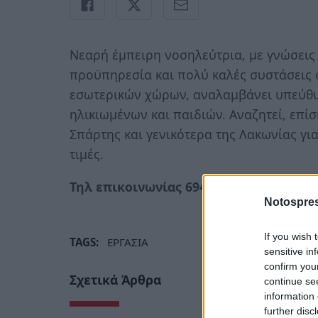
Νεαρή έμπειρη νοσηλεύτρια, με γνώσεις 
προϋπηρεσία και πολύ καλές συστάσεις 
εσωτερικών χώρων, αναλαμβάνει υπεύθυν
ηλικιωμένων και παιδιών. Αναζητεί, επί
Σπάρτης και γενικότερα της Λακωνίας γ
τιμές.
Τηλ επικοινωνίας 6949599471
Notospres
If you wish 
TAGS:
ΕΡΓΑΣΙΑ
sensitive in
confirm you
Σχετικά Άρθρα
continue se
information 
further disc