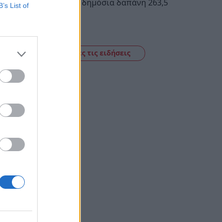
Απόφαση με δημόσια δαπάνη 263,5
B’s List of
εκατ. ευρώ
11:09
Δείτε όλες τις ειδήσεις
πάρτη