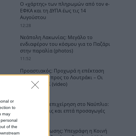
Ο «χάρτης» των πληρωμών από τον e-
ΕΦΚΑ και τη ΔΥΠΑ έως τις 14
Αυγούστου
12:28
Νεάπολη Λακωνίας: Μεγάλο το
ενδιαφέρον του κόσμου για το Παζάρι
στην παραλία (photos)
11:52
Προαστιακός: Προχωρά η επέκταση
της γραμμής προς το Λουτράκι – Οι
νέοι σταθμοί (video)
11:34
sonal or
Αστυνομική επιχείρηση στο Ναύπλιο:
ection to
Έξι συλλήψεις και επτά προσαγωγές
ou may
11:21
 personal
out of the
Σχέδια Βελτίωσης: Υπεγράφη η Κοινή
 downstream