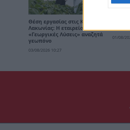
Θέση εργασίας στις Κροκεές
Η MOL
Λακωνίας: Η εταιρεία
υπεύθ
«Γεωργικές Λύσεις» αναζητά
01/08/20
γεωπόνο
03/08/2026 10:27