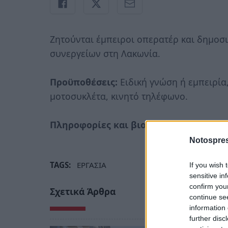
Ζητούνται έμπειροι οπερατέρ και δημοσ
συνεργείων στη Λακωνία.
Προϋποθέσεις:
Ειδική γνώση ή εμπειρία
μοτοσυκλέτα, κινητό τηλέφωνο.
Πληροφορίες και βιογραφικά: 273110093
Notospres
TAGS:
ΕΡΓΑΣΙΑ
If you wish 
sensitive in
confirm you
Σχετικά Άρθρα
continue se
information 
further disc