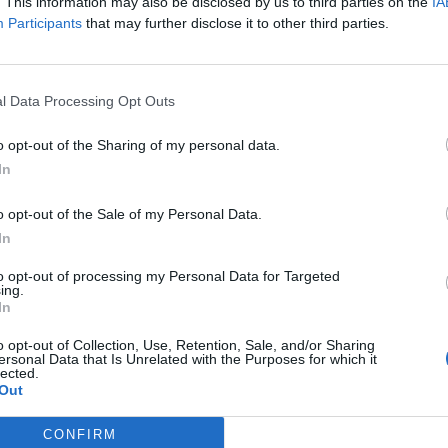
. This information may also be disclosed by us to third parties on the
IA
Participants
that may further disclose it to other third parties.
l Data Processing Opt Outs
o opt-out of the Sharing of my personal data.
In
ργασίας στις Κροκεές
Η MOLON LAVE αναζητά
ας: Η εταιρεία
υπεύθυνο βάρδιας
o opt-out of the Sale of my Personal Data.
ικές Λύσεις» αναζητά
01/08/2026 19:15
In
νο
to opt-out of processing my Personal Data for Targeted
26 10:27
ing.
In
o opt-out of Collection, Use, Retention, Sale, and/or Sharing
ersonal Data that Is Unrelated with the Purposes for which it
lected.
Out
CONFIRM