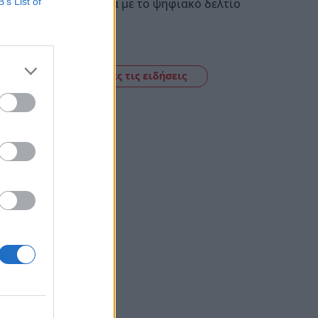
ελαιοτριβεία με το ψηφιακό δελτίο
B’s List of
αποστολής
10:58
Δείτε όλες τις ειδήσεις