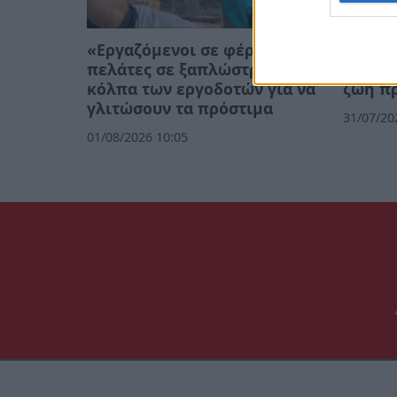
«Εργαζόμενοι σε φέρετρα,
Εργαζό
πελάτες σε ξαπλώστρες»: Τα
υπαλλ
κόλπα των εργοδοτών για να
ζωή πρ
γλιτώσουν τα πρόστιμα
31/07/20
01/08/2026 10:05