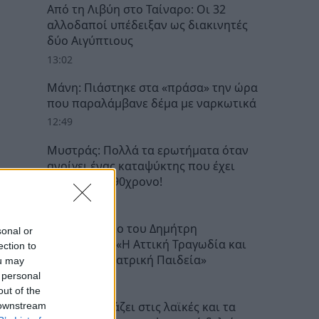
Από τη Λιβύη στο Ταίναρο: Οι 32
αλλοδαποί υπέδειξαν ως διακινητές
δύο Αιγύπτιους
13:02
Μάνη: Πιάστηκε στα «πράσα» την ώρα
που παραλάμβανε δέμα με ναρκωτικά
12:49
Μυστράς: Πολλά τα ερωτήματα όταν
ανοίγει ένας καταψύκτης που έχει
μέσα νεκρό 90χρονο!
12:06
Από το βιβλίο του Δημήτρη
sonal or
Κατσαφάνα: «Η Αττική Τραγωδία και
ection to
Κωμωδία Θεατρική Παιδεία»
ou may
 personal
11:12
out of the
ΑΑΔΕ: Τι αλλάζει στις λαϊκές και τα
 downstream