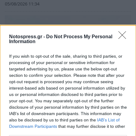
05/08/2026 11:34
Notospress.gr -
Do Not Process My Personal
Information
If you wish to opt-out of the sale, sharing to third parties, or
processing of your personal or sensitive information for
targeted advertising by us, please use the below opt-out
section to confirm your selection. Please note that after your
opt-out request is processed you may continue seeing
interest-based ads based on personal information utilized by
us or personal information disclosed to third parties prior to
Θέση εργασίας στις Κροκεές Λακωνίας: Η
your opt-out. You may separately opt-out of the further
εταιρεία «Γεωργικές Λύσεις» αναζητά
disclosure of your personal information by third parties on the
γεωπόνο
IAB’s list of downstream participants. This information may
also be disclosed by us to third parties on the
IAB’s List of
03/08/2026 10:27
Downstream Participants
that may further disclose it to other
third parties.